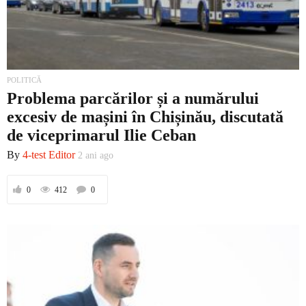
POLITICĂ
Problema parcărilor și a numărului
excesiv de mașini în Chișinău, discutată
de viceprimarul Ilie Ceban
By
4-test Editor
2 ani ago
0
412
0