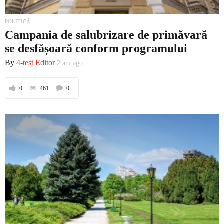
POLITICĂ
Campania de salubrizare de primăvară
se desfășoară conform programului
By
4-test Editor
2 ani ago
0
461
0