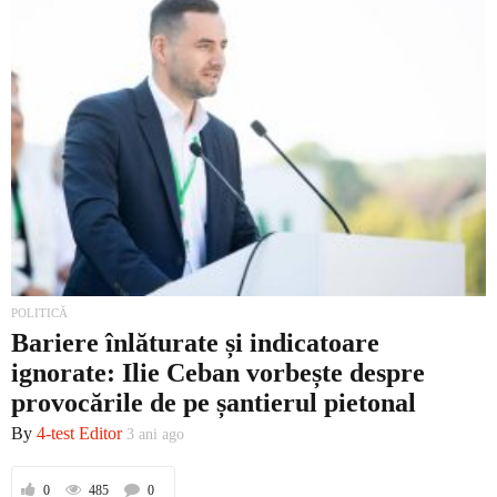
POLITICĂ
Bariere înlăturate și indicatoare
ignorate: Ilie Ceban vorbește despre
provocările de pe șantierul pietonal
By
4-test Editor
3 ani ago
0
485
0