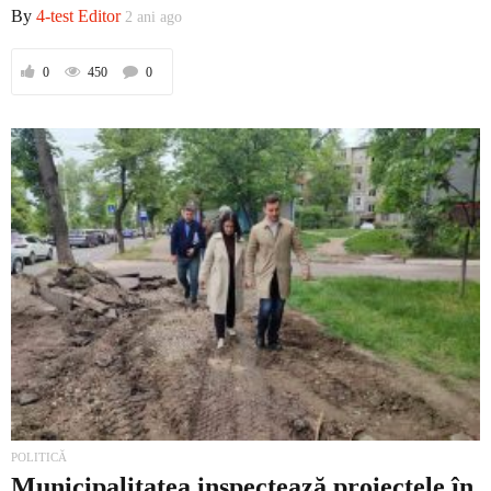
By
4-test Editor
2 ani ago
Economic
0
450
0
Contact
POLITICĂ
Municipalitatea inspectează proiectele în