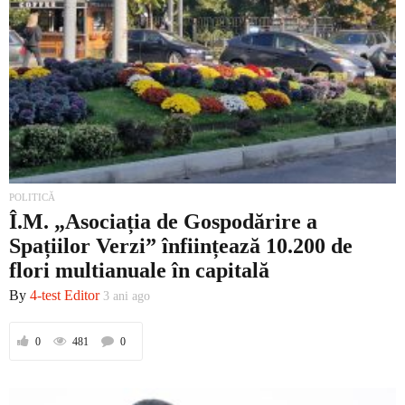
POLITICĂ
Î.M. „Asociația de Gospodărire a
Spațiilor Verzi” înființează 10.200 de
flori multianuale în capitală
By
4-test Editor
3 ani ago
0
481
0