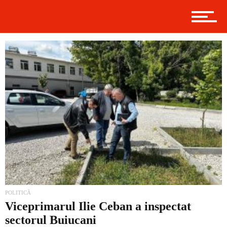
Contact
Prima
Politică
Externe
POLITICĂ
Social
Viceprimarul Ilie Ceban a inspectat
sectorul Buiucani