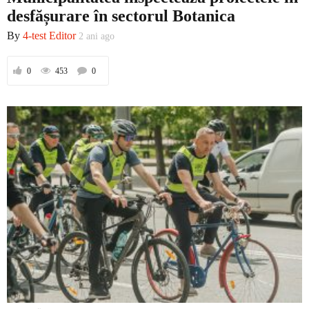
desfășurare în sectorul Botanica
By
4-test Editor
2 ani ago
0
453
0