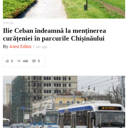
SOCIAL
Ilie Ceban îndeamnă la menținerea
curățeniei în parcurile Chișinăului
By
4-test Editor
2 ani ago
0
446
0