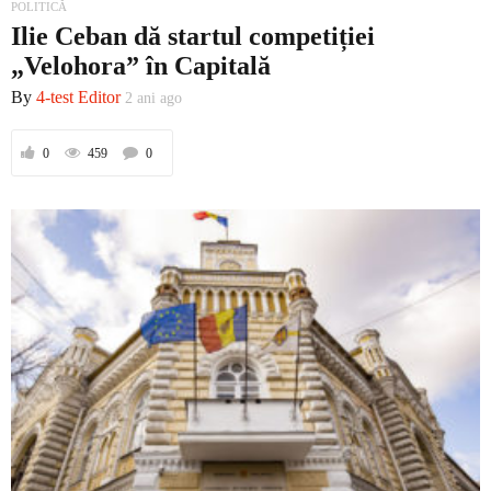
POLITICĂ
Ilie Ceban dă startul competiției
„Velohora” în Capitală
By
4-test Editor
2 ani ago
0
459
0