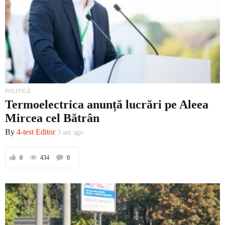
POLITICĂ
Termoelectrica anunță lucrări pe Aleea
Mircea cel Bătrân
By
4-test Editor
3 ani ago
0
434
0