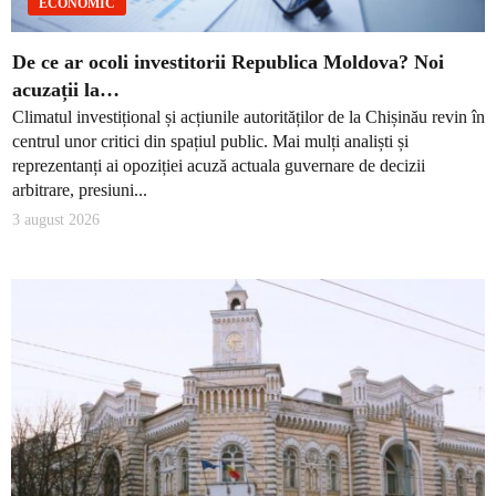
ECONOMIC
De ce ar ocoli investitorii Republica Moldova? Noi
acuzații la…
Climatul investițional și acțiunile autorităților de la Chișinău revin în
centrul unor critici din spațiul public. Mai mulți analiști și
reprezentanți ai opoziției acuză actuala guvernare de decizii
arbitrare, presiuni...
3 august 2026