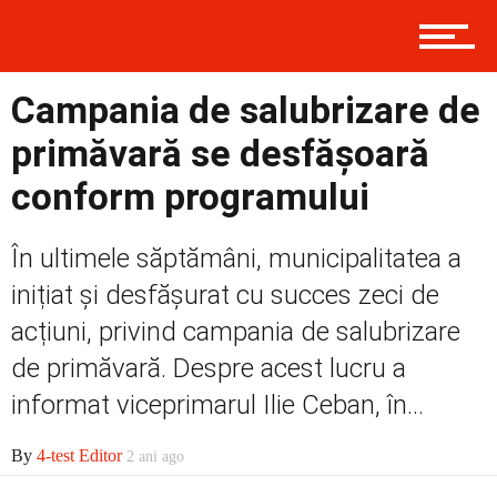
Contact
Campania de salubrizare de
Prima
primăvară se desfășoară
conform programului
Politică
În ultimele săptămâni, municipalitatea a
inițiat și desfășurat cu succes zeci de
acțiuni, privind campania de salubrizare
Externe
de primăvară. Despre acest lucru a
informat viceprimarul Ilie Ceban, în...
Social
By
4-test Editor
2 ani ago