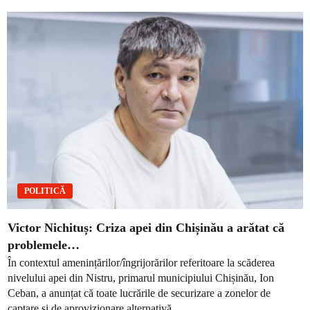
POLITICĂ
Victor Nichituș: Criza apei din Chișinău a arătat că
problemele…
În contextul amenințărilor/îngrijorărilor referitoare la scăderea
nivelului apei din Nistru, primarul municipiului Chișinău, Ion
Ceban, a anunțat că toate lucrările de securizare a zonelor de
captare și de aprovizionare alternativă...