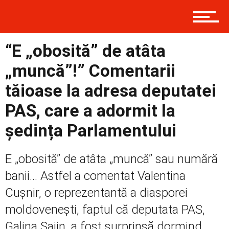
Contact
“E „obosită” de atâta
Prima
„muncă”!” Comentarii
tăioase la adresa deputatei
Politică
PAS, care a adormit la
ședința Parlamentului
Externe
E „obosită” de atâta „muncă” sau numără
banii… Astfel a comentat Valentina
Cușnir, o reprezentantă a diasporei
Social
moldovenești, faptul că deputata PAS,
Galina Sajin, a fost surprinsă dormind...