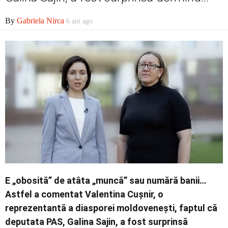
Economic
By
Gabriela Nirca
6 ani ago
Contact
E „obosită” de atâta „muncă” sau numără banii…
Astfel a comentat Valentina Cușnir, o
reprezentantă a diasporei moldovenești, faptul că
deputata PAS, Galina Sajin, a fost surprinsă