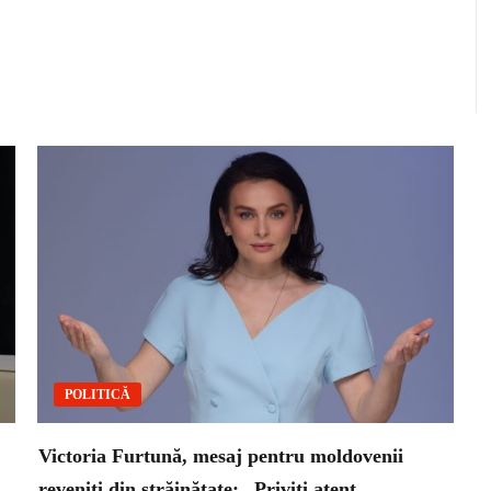
POLITICĂ
Victoria Furtună, mesaj pentru moldovenii
reveniți din străinătate: „Priviți atent…