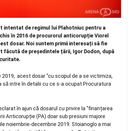
t intentat de regimul lui Plahotniuc pentru a
his în 2016 de procurorul anticorupție Viorel
est dosar. Noi suntem primii interesați să fie
st făcută de președintele țării, Igor Dodon, după
curitate.
ie 2019, acest dosar ”cu scopul de a se victimiza,
 să intre în detalii cu ce s-a ocupat Procuratura
clarat în ajun că dosarul cu privire la ”finanțarea
ii Anticorupție (PA) doar sub presiuni majore
lunile noiembrie-decembrie 2019. Stoianoglo a mai