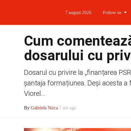
7 august 2026
Follow us
Follow us
Cum comentează
Follow us 
dosarului cu pri
Follow us 
Dosarul cu privire la „finanțarea PS
Follow us
șantaja formațiunea. Deși acesta a 
Viorel...
By
Gabriela Nirca
7 ani ago