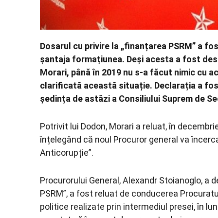
Dosarul cu privire la „finanțarea PSRM” a fos
șantaja formațiunea. Deși acesta a fost desc
Morari, până în 2019 nu s-a făcut nimic cu ac
clarificată această situație. Declarația a fo
ședința de astăzi a Consiliului Suprem de Se
Potrivit lui Dodon, Morari a reluat, în decembr
înțelegând că noul Procuror general va încerca
Anticorupție”.
Procurorului General, Alexandr Stoianoglo, a de
PSRM”, a fost reluat de conducerea Procuratur
politice realizate prin intermediul presei, în 