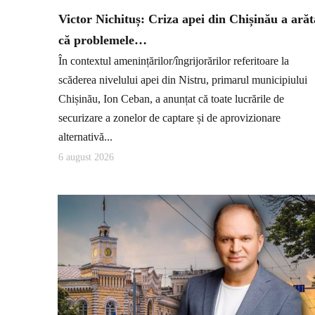
Victor Nichituș: Criza apei din Chișinău a arăt
că problemele…
În contextul amenințărilor/îngrijorărilor referitoare la
scăderea nivelului apei din Nistru, primarul municipiului
Chișinău, Ion Ceban, a anunțat că toate lucrările de
securizare a zonelor de captare și de aprovizionare
alternativă...
6 august 2026