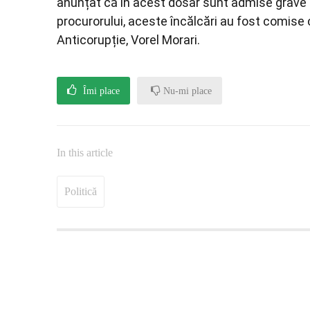
anunțat că în acest dosar sunt admise grave ab
procurorului, aceste încălcări au fost comise c
Anticorupție, Vorel Morari.
Îmi place
Nu-mi place
In this article
Politică