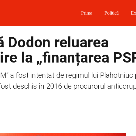
Prima
Politică
Ex
 on Facebook
 Dodon reluarea
on Twitter
vire la „finanțarea P
on Instagram
RM” a fost intentat de regimul lui Plahotniuc
 on Telegram
fost deschis în 2016 de procurorul anticorup