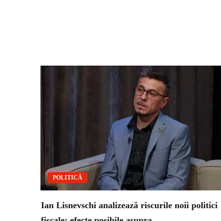
POLITICĂ
Ian Lisnevschi analizează riscurile noii politici
fiscale: efecte posibile asupra…