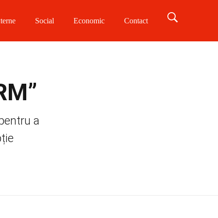
terne
Social
Economic
Contact
SRM”
 pentru a
ție