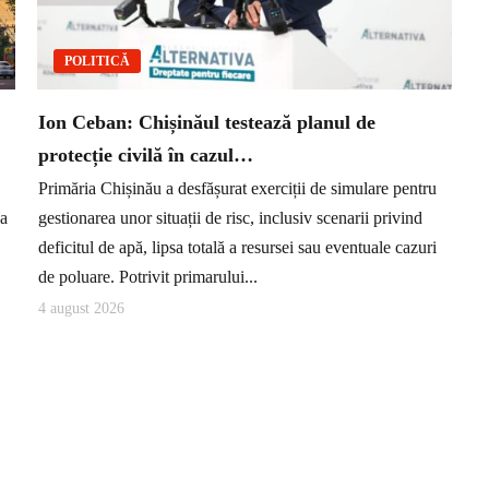
POLITICĂ
Ion Ceban: Chișinăul testează planul de
protecție civilă în cazul…
Primăria Chișinău a desfășurat exerciții de simulare pentru
ea
gestionarea unor situații de risc, inclusiv scenarii privind
deficitul de apă, lipsa totală a resursei sau eventuale cazuri
de poluare. Potrivit primarului...
4 august 2026