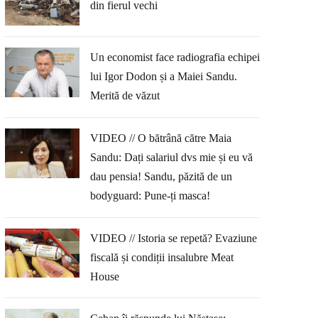
din fierul vechi
Un economist face radiografia echipei
lui Igor Dodon și a Maiei Sandu.
Merită de văzut
VIDEO // O bătrână către Maia
Sandu: Dați salariul dvs mie și eu vă
dau pensia! Sandu, păzită de un
bodyguard: Pune-ți masca!
VIDEO // Istoria se repetă? Evaziune
fiscală și condiții insalubre Meat
House