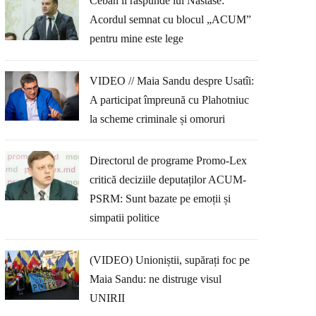
Ceban îi răspunde lui Năstase:
Acordul semnat cu blocul „ACUM”
pentru mine este lege
VIDEO // Maia Sandu despre Usatîi:
A participat împreună cu Plahotniuc
la scheme criminale și omoruri
Directorul de programe Promo-Lex
critică deciziile deputaților ACUM-
PSRM: Sunt bazate pe emoții și
simpatii politice
(VIDEO) Unioniștii, supărați foc pe
Maia Sandu: ne distruge visul
UNIRII