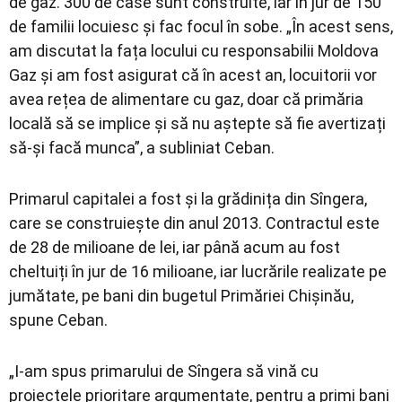
de gaz. 300 de case sunt construite, iar în jur de 150
de familii locuiesc și fac focul în sobe. „În acest sens,
am discutat la fața locului cu responsabilii Moldova
Gaz și am fost asigurat că în acest an, locuitorii vor
avea rețea de alimentare cu gaz, doar că primăria
locală să se implice și să nu aștepte să fie avertizați
să-și facă munca”, a subliniat Ceban.
Primarul capitalei a fost și la grădinița din Sîngera,
care se construiește din anul 2013. Contractul este
de 28 de milioane de lei, iar până acum au fost
cheltuiți în jur de 16 milioane, iar lucrările realizate pe
jumătate, pe bani din bugetul Primăriei Chișinău,
spune Ceban.
„I-am spus primarului de Sîngera să vină cu
proiectele prioritare argumentate, pentru a primi bani