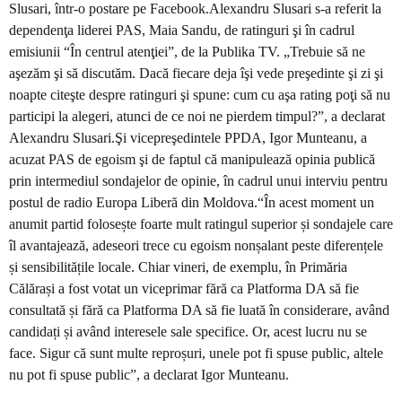
Slusari, într-o postare pe Facebook.Alexandru Slusari s-a referit la
dependenţa liderei PAS, Maia Sandu, de ratinguri şi în cadrul
emisiunii “În centrul atenţiei”, de la Publika TV. „Trebuie să ne
aşezăm şi să discutăm. Dacă fiecare deja îşi vede preşedinte şi zi şi
noapte citeşte despre ratinguri şi spune: cum cu aşa rating poţi să nu
participi la alegeri, atunci de ce noi ne pierdem timpul?”, a declarat
Alexandru Slusari.Şi vicepreşedintele PPDA, Igor Munteanu, a
acuzat PAS de egoism şi de faptul că manipulează opinia publică
prin intermediul sondajelor de opinie, în cadrul unui interviu pentru
postul de radio Europa Liberă din Moldova.“În acest moment un
anumit partid folosește foarte mult ratingul superior și sondajele care
îl avantajează, adeseori trece cu egoism nonșalant peste diferențele
și sensibilitățile locale. Chiar vineri, de exemplu, în Primăria
Călărași a fost votat un viceprimar fără ca Platforma DA să fie
consultată și fără ca Platforma DA să fie luată în considerare, având
candidați și având interesele sale specifice. Or, acest lucru nu se
face. Sigur că sunt multe reproșuri, unele pot fi spuse public, altele
nu pot fi spuse public”, a declarat Igor Munteanu.