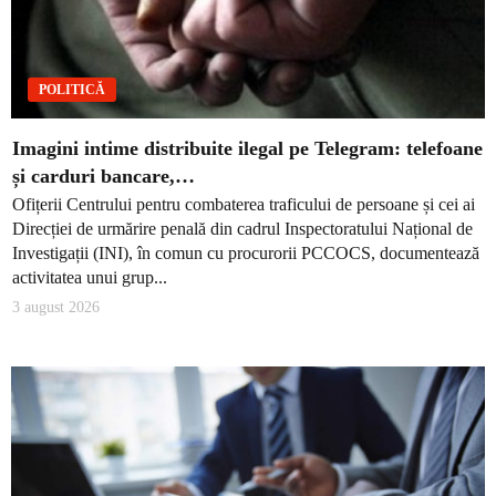
POLITICĂ
Imagini intime distribuite ilegal pe Telegram: telefoane
și carduri bancare,…
Ofițerii Centrului pentru combaterea traficului de persoane și cei ai
Direcției de urmărire penală din cadrul Inspectoratului Național de
Investigații (INI), în comun cu procurorii PCCOCS, documentează
activitatea unui grup...
3 august 2026