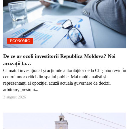
ECONOMIC
De ce ar ocoli investitorii Republica Moldova? Noi
acuzații la…
Climatul investițional și acțiunile autorităților de la Chișinău revin în
centrul unor critici din spațiul public. Mai mulți analiști și
reprezentanți ai opoziției acuză actuala guvernare de decizii
arbitrare, presiuni...
3 august 2026