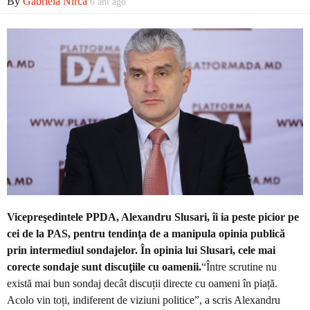
By
Gabriela Nirca
6 ani ago
Economic
Contact
Vicepreşedintele PPDA, Alexandru Slusari, îi ia peste picior pe
cei de la PAS, pentru tendinţa de a manipula opinia publică
prin intermediul sondajelor. În opinia lui Slusari, cele mai
corecte sondaje sunt discuţiile cu oamenii.
“Între scrutine nu
există mai bun sondaj decât discuții directe cu oameni în piață.
Acolo vin toți, indiferent de viziuni politice”, a scris Alexandru