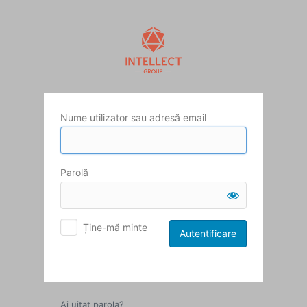
Autentificare
Nume utilizator sau adresă email
Parolă
Ține-mă minte
Ai uitat parola?