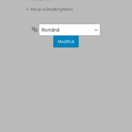
← Mergi la BreakingNews
Limbă