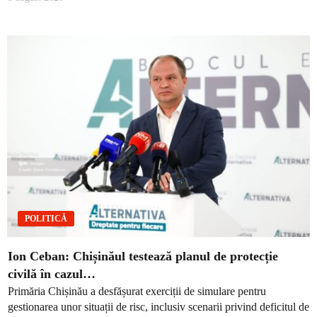
POLITICĂ
Ion Ceban: Chișinăul testează planul de protecție
civilă în cazul…
Primăria Chișinău a desfășurat exerciții de simulare pentru
gestionarea unor situații de risc, inclusiv scenarii privind deficitul de