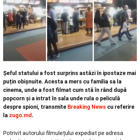
Economic
Contact
Șeful statului a fost surprins astăzi în ipostaze mai
puțin obișnuite. Acesta a mers cu familia sa la
cinema, unde a fost filmat cum stă în rând după
popcorn și a intrat în sala unde rula o peliculă
despre spioni, transmite
Breaking News
cu referire
la
zugo.md
.
Potrivit autorului filmulețului expediat pe adresa