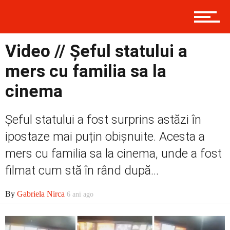
Contact
Video // Șeful statului a
Prima
mers cu familia sa la
cinema
Politică
Șeful statului a fost surprins astăzi în
ipostaze mai puțin obișnuite. Acesta a
Externe
mers cu familia sa la cinema, unde a fost
filmat cum stă în rând după...
By
Gabriela Nirca
6 ani ago
Social