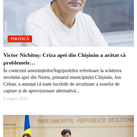
POLITICĂ
Victor Nichituș: Criza apei din Chișinău a arătat că
problemele…
În contextul amenințărilor/îngrijorărilor referitoare la scăderea
nivelului apei din Nistru, primarul municipiului Chișinău, Ion
Ceban, a anunțat că toate lucrările de securizare a zonelor de
captare și de aprovizionare alternativă...
6 august 2026