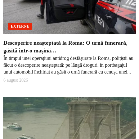
EXTERNE
Descoperire neașteptată la Roma: O urnă funerară,
găsită într-o mașină…
În timpul unei operațiuni antidrog desfășurate la Roma, polițiștii au
făcut o descoperire neașteptată: pe lângă droguri, în portbagajul
unui automobil închiriat au găsit o urnă funerară cu cenușa unei...
6 august 2026