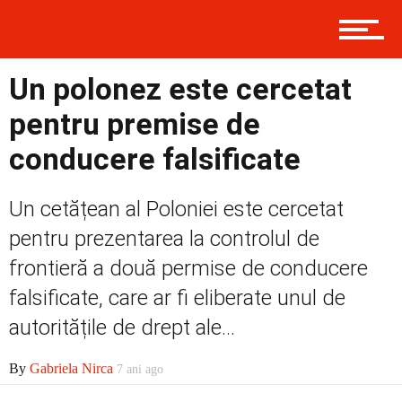
Contact
Un polonez este cercetat
Prima
pentru premise de
conducere falsificate
Politică
Un cetățean al Poloniei este cercetat
pentru prezentarea la controlul de
Externe
frontieră a două permise de conducere
falsificate, care ar fi eliberate unul de
autoritățile de drept ale...
Social
By
Gabriela Nirca
7 ani ago