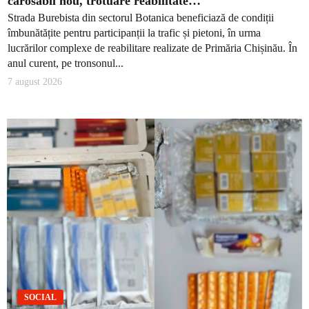
carosabil nou, trotuare reabilitate…
Strada Burebista din sectorul Botanica beneficiază de condiții
îmbunătățite pentru participanții la trafic și pietoni, în urma
lucrărilor complexe de reabilitare realizate de Primăria Chișinău. În
anul curent, pe tronsonul...
7 august 2026
SOCIAL