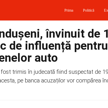
Prima
Politică
Ex
 on Facebook
ndușeni, învinuit de 
on Twitter
c de influență pentru
on Instagram
enelor auto
 on Telegram
 fost trimis în judecată fiind suspectat de 
acesta, pe banca acuzaților vor compărea înc