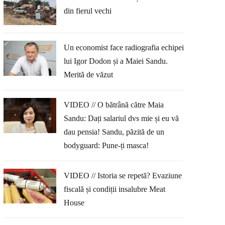
din fierul vechi
Un economist face radiografia echipei
lui Igor Dodon și a Maiei Sandu.
Merită de văzut
VIDEO // O bătrână către Maia
Sandu: Dați salariul dvs mie și eu vă
dau pensia! Sandu, păzită de un
bodyguard: Pune-ți masca!
VIDEO // Istoria se repetă? Evaziune
fiscală și condiții insalubre Meat
House