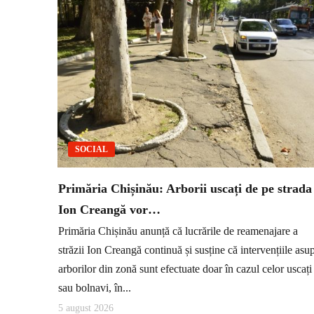
SOCIAL
Primăria Chișinău: Arborii uscați de pe strada
Ion Creangă vor…
Primăria Chișinău anunță că lucrările de reamenajare a
străzii Ion Creangă continuă și susține că intervențiile asu
arborilor din zonă sunt efectuate doar în cazul celor uscați
sau bolnavi, în...
5 august 2026