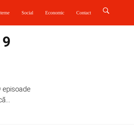
terne
Social
Economic
Contact
19
19 episoade
ă...