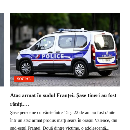
SOCIAL
Atac armat în sudul Franței: Șase tineri au fost
răniți,…
Șase persoane cu vârste între 15 și 22 de ani au fost rănite
într-un atac armat produs marți seara în orașul Valence, din
sud-estul Franței. Două dintre victime, o adolescentă...