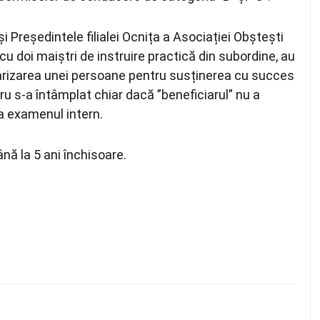
și Președintele filialei Ocnița a Asociației Obștești
 doi maiștri de instruire practică din subordine, au
larizarea unei persoane pentru susținerea cu succes
u s-a întâmplat chiar dacă ”beneficiarul” nu a
la examenul intern.
nă la 5 ani închisoare.