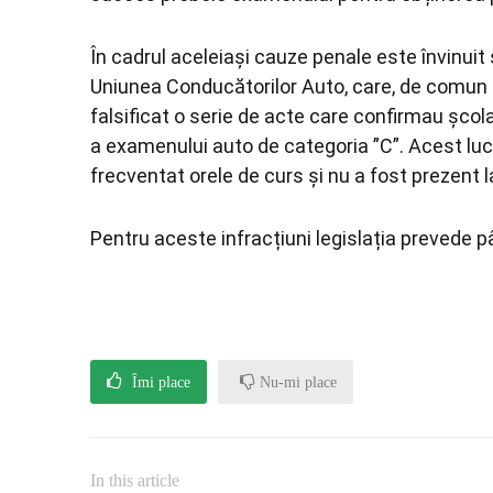
În cadrul aceleiași cauze penale este învinuit 
Uniunea Conducătorilor Auto, care, de comun cu
falsificat o serie de acte care confirmau șco
a examenului auto de categoria ”C”. Acest lucr
frecventat orele de curs și nu a fost prezent 
Pentru aceste infracțiuni legislația prevede pâ
Îmi place
Nu-mi place
In this article