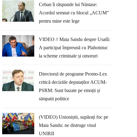
Ceban îi răspunde lui Năstase:
Acordul semnat cu blocul „ACUM”
pentru mine este lege
VIDEO // Maia Sandu despre Usatîi:
A participat împreună cu Plahotniuc
la scheme criminale și omoruri
Directorul de programe Promo-Lex
critică deciziile deputaților ACUM-
PSRM: Sunt bazate pe emoții și
simpatii politice
(VIDEO) Unioniștii, supărați foc pe
Maia Sandu: ne distruge visul
UNIRII