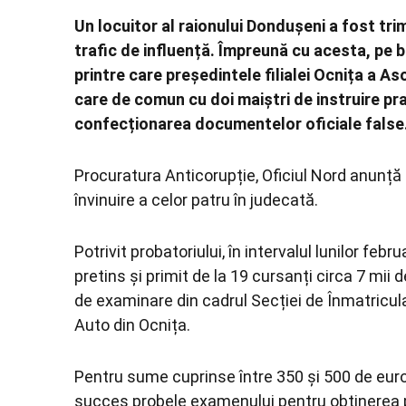
Un locuitor al raionului Dondușeni a fost tr
trafic de influență. Împreună cu acesta, pe 
printre care președintele filialei Ocnița a A
care de comun cu doi maiștri de instruire pra
confecționarea documentelor oficiale false
Procuratura Anticorupție, Oficiul Nord anunță 
învinuire a celor patru în judecată.
Potrivit probatoriului, în intervalul lunilor feb
pretins și primit de la 19 cursanți circa 7 mii
de examinare din cadrul Secției de Înmatricula
Auto din Ocnița.
Pentru sume cuprinse între 350 și 500 de euro
succes probele examenului pentru obținerea p