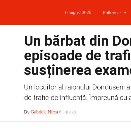
6 august 2026
Follow us
Follow us
Un bărbat din Do
Follow us 
episoade de trafi
Follow us 
susținerea exam
Follow us
Un locuitor al raionului Dondușeni a
de trafic de influență. Împreună cu 
By
Gabriela Nirca
6 ani ago