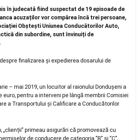
imis în judecată fiind suspectat de 19 episoade de
banca acuzaților vor compărea încă trei persoane,
sociației Obștești Uniunea Conducătorilor Auto,
ctică din subordine, sunt învinuiți de
.
despre finalizarea și expedierea dosarului de
ruarie – mai 2019, un locuitor al raionului Dondușeni a
 de euro, pentru a interveni pe lângă membrii Comisiei
re a Transportului și Calificare a Conducătorilor
, „clienții” primeau asigurări că promovează cu
ermiselor de conducere de categoria ”B” și ”C”.