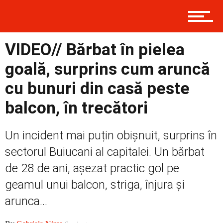
Contact
VIDEO// Bărbat în pielea
Prima
goală, surprins cum aruncă
cu bunuri din casă peste
Politică
balcon, în trecători
Un incident mai puțin obișnuit, surprins în
Externe
sectorul Buiucani al capitalei. Un bărbat
de 28 de ani, așezat practic gol pe
geamul unui balcon, striga, înjura și
Social
arunca...