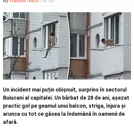
By
Gabriela Nirca
6 ani ago
Economic
Contact
Un incident mai puțin obișnuit, surprins în sectorul
Buiucani al capitalei. Un bărbat de 28 de ani, așezat
practic gol pe geamul unui balcon, striga, înjura și
arunca cu tot ce găsea la îndemână în oamenii de
afară.