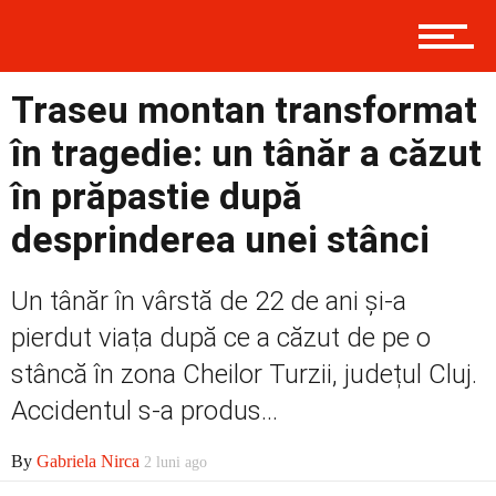
Contact
Traseu montan transformat
în tragedie: un tânăr a căzut
Prima
în prăpastie după
desprinderea unei stânci
Politică
Un tânăr în vârstă de 22 de ani și-a
pierdut viața după ce a căzut de pe o
Externe
stâncă în zona Cheilor Turzii, județul Cluj.
Accidentul s-a produs...
Social
By
Gabriela Nirca
2 luni ago