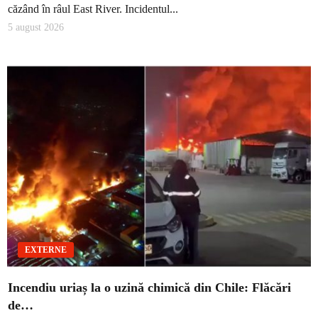
căzând în râul East River. Incidentul...
5 august 2026
EXTERNE
Incendiu uriaș la o uzină chimică din Chile: Flăcări
de…