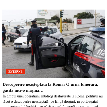
EXTERNE
Descoperire neașteptată la Roma: O urnă funerară,
găsită într-o mașină…
În timpul unei operațiuni antidrog desfășurate la Roma, polițiștii au
făcut o descoperire neașteptată: pe lângă droguri, în portbagajul
unui automobil închiriat au găsit o urnă funerară cu cenușa unei...