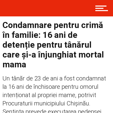
Condamnare pentru crimă
Prima
în familie: 16 ani de
detenție pentru tânărul
Politică
care și-a înjunghiat mortal
mama
Externe
Un tânăr de 23 de ani a fost condamnat
la 16 ani de închisoare pentru omorul
Social
intenționat al propriei mame, potrivit
Procuraturii municipiului Chișinău.
Sentința prevede executarea pedepsei...
Economic