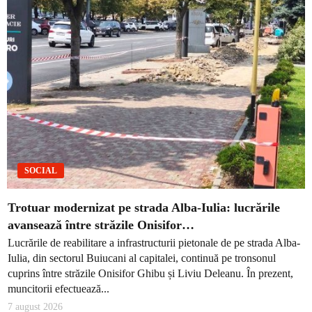
SOCIAL
Trotuar modernizat pe strada Alba-Iulia: lucrările
avansează între străzile Onisifor…
Lucrările de reabilitare a infrastructurii pietonale de pe strada Alba-
Iulia, din sectorul Buiucani al capitalei, continuă pe tronsonul
cuprins între străzile Onisifor Ghibu și Liviu Deleanu. În prezent,
muncitorii efectuează...
7 august 2026