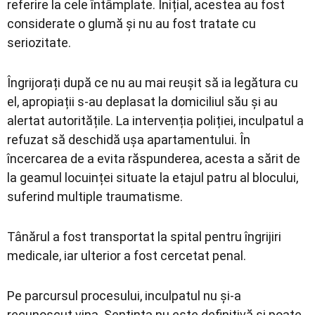
referire la cele întâmplate. Inițial, acestea au fost
considerate o glumă și nu au fost tratate cu
seriozitate.
Îngrijorați după ce nu au mai reușit să ia legătura cu
el, apropiații s-au deplasat la domiciliul său și au
alertat autoritățile. La intervenția poliției, inculpatul a
refuzat să deschidă ușa apartamentului. În
încercarea de a evita răspunderea, acesta a sărit de
la geamul locuinței situate la etajul patru al blocului,
suferind multiple traumatisme.
Tânărul a fost transportat la spital pentru îngrijiri
medicale, iar ulterior a fost cercetat penal.
Pe parcursul procesului, inculpatul nu și-a
recunoscut vina. Sentința nu este definitivă și poate