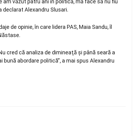
am văzut patru ani în politică, mă face să nu fiu
 declarat Alexandru Slusari.
daje de opinie, în care lidera PAS, Maia Sandu, îl
 Năstase.
Nu cred că analiza de dimineaţă şi până seară a
 bună abordare politică”, a mai spus Alexandru