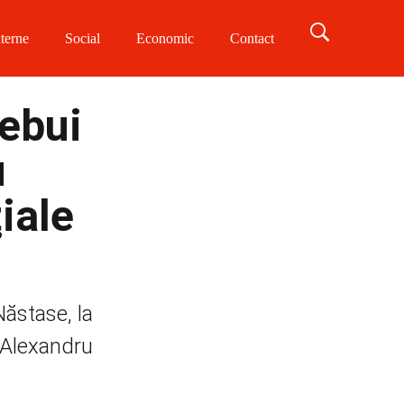
terne
Social
Economic
Contact
rebui
u
iale
Năstase, la
, Alexandru