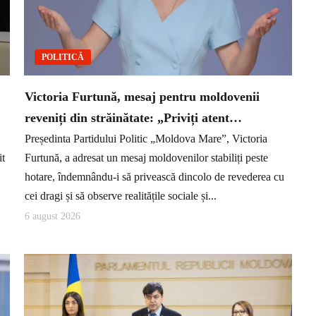
POLITICĂ
Victoria Furtună, mesaj pentru moldovenii
reveniți din străinătate: „Priviți atent…
Președinta Partidului Politic „Moldova Mare”, Victoria
it
Furtună, a adresat un mesaj moldovenilor stabiliți peste
hotare, îndemnându-i să privească dincolo de revederea cu
cei dragi și să observe realitățile sociale și...
6 august 2026