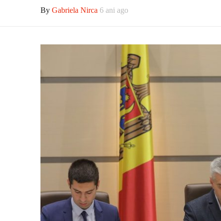
By
Gabriela Nirca
6 ani ago