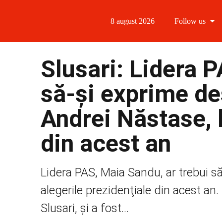
8 august 2026
Follow us
Follow us
Slusari: Lidera 
Follow us 
să-şi exprime de
Follow us 
Andrei Năstase, l
Follow us
din acest an
Lidera PAS, Maia Sandu, ar trebui să
alegerile prezidenţiale din acest an
Slusari, şi a fost...