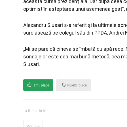
această cursă prezidenţială. Dar după ceea ce 
optimist în aşteptarea unui asemenea gest”, a
Alexandru Slusari s-a referit şi la ultimele son
surclasează pe colegul său din PPDA, Andrei
„Mi se pare că cineva se îmbată cu apă rece. 
sondajelor este cea mai bună metodă, cea mai
Slusari.
Îmi place
Nu-mi place
In this article
Politică