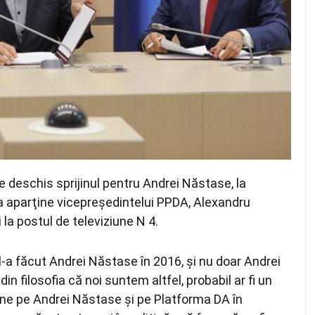
e deschis sprijinul pentru Andrei Năstase, la
ia aparţine vicepreşedintelui PPDA, Alexandru
i la postul de televiziune N 4.
l-a făcut Andrei Năstase în 2016, şi nu doar Andrei
in filosofia că noi suntem altfel, probabil ar fi un
jine pe Andrei Năstase şi pe Platforma DA în