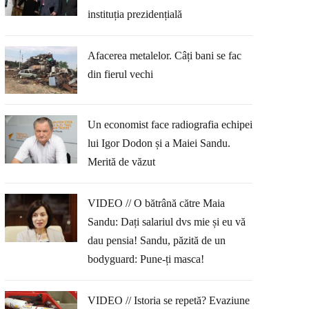
instituția prezidențială
Afacerea metalelor. Câți bani se fac
din fierul vechi
Un economist face radiografia echipei
lui Igor Dodon și a Maiei Sandu.
Merită de văzut
VIDEO // O bătrână către Maia
Sandu: Dați salariul dvs mie și eu vă
dau pensia! Sandu, păzită de un
bodyguard: Pune-ți masca!
VIDEO // Istoria se repetă? Evaziune