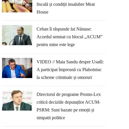
fiscală și condiții insalubre Meat
House
Ceban îi răspunde lui Năstase:
Acordul semnat cu blocul „ACUM”
pentru mine este lege
VIDEO // Maia Sandu despre Usatîi:
A participat împreună cu Plahotniuc
la scheme criminale și omoruri
Directorul de programe Promo-Lex
critică deciziile deputaților ACUM-
PSRM: Sunt bazate pe emoții și
simpatii politice