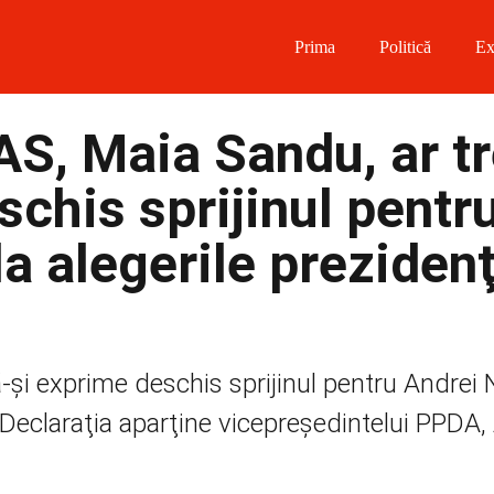
Prima
Politică
Ex
 on Facebook
PAS, Maia Sandu, ar t
on Twitter
schis sprijinul pentr
on Instagram
a alegerile prezidenţ
 on Telegram
-şi exprime deschis sprijinul pentru Andrei 
. Declaraţia aparţine vicepreşedintelui PPDA