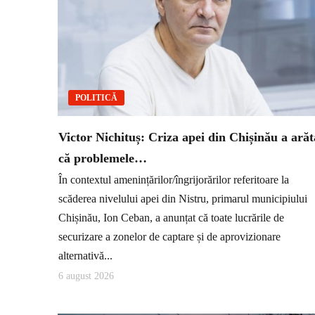
POLITICĂ
Victor Nichituș: Criza apei din Chișinău a arăt
că problemele…
În contextul amenințărilor/îngrijorărilor referitoare la
scăderea nivelului apei din Nistru, primarul municipiului
Chișinău, Ion Ceban, a anunțat că toate lucrările de
securizare a zonelor de captare și de aprovizionare
alternativă...
6 august 2026