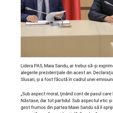
Lidera PAS, Maia Sandu, ar trebui să-şi exprim
alegerile prezidenţiale din acest an. Declaraţ
Slusari, şi a fost făcută în cadrul unei emisiun
„Sub aspect moral, ţinând cont de pasul care 
Năstase, dar tot partidul. Sub aspectul etic şi d
gest frumos din partea Maiei Sandu să îl spri