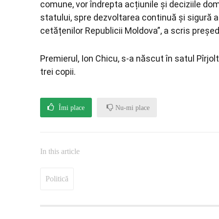
comune, vor îndrepta acțiunile și deciziile dom
statului, spre dezvoltarea continuă și sigură a 
cetățenilor Republicii Moldova”, a scris președ
Premierul, Ion Chicu, s-a născut în satul Pîrjol
trei copii.
Îmi place
Nu-mi place
In this article
Politică