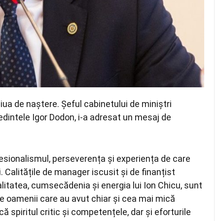
ziua de naștere. Șeful cabinetului de miniștri
edintele Igor Dodon, i-a adresat un mesaj de
esionalismul, perseverența și experiența de care
Calitățile de manager iscusit și de finanțist
alitatea, cumsecădenia și energia lui Ion Chicu, sunt
 de oamenii care au avut chiar și cea mai mică
spiritul critic și competențele, dar și eforturile