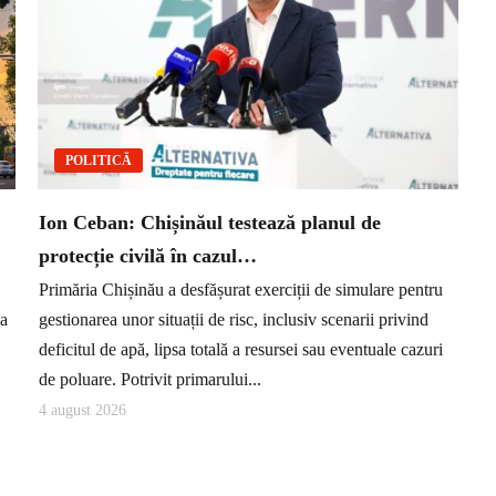
POLITICĂ
Ion Ceban: Chișinăul testează planul de
protecție civilă în cazul…
Primăria Chișinău a desfășurat exerciții de simulare pentru
ea
gestionarea unor situații de risc, inclusiv scenarii privind
deficitul de apă, lipsa totală a resursei sau eventuale cazuri
de poluare. Potrivit primarului...
4 august 2026