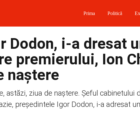
Prima
Politică
Ex
 on Facebook
r Dodon, i-a dresat 
on Twitter
re premierului, Ion C
on Instagram
e naștere
 on Telegram
e, astăzi, ziua de naștere. Șeful cabinetului 
azie, președintele Igor Dodon, i-a adresat u