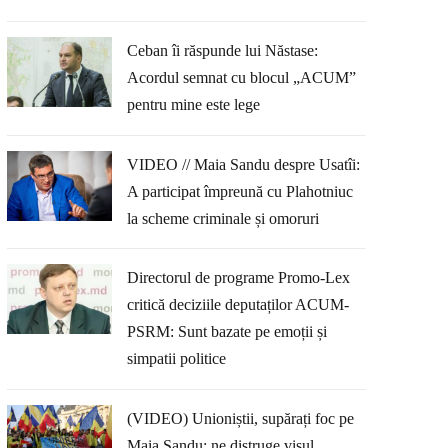
Ceban îi răspunde lui Năstase:
Acordul semnat cu blocul „ACUM”
pentru mine este lege
VIDEO // Maia Sandu despre Usatîi:
A participat împreună cu Plahotniuc
la scheme criminale și omoruri
Directorul de programe Promo-Lex
critică deciziile deputaților ACUM-
PSRM: Sunt bazate pe emoții și
simpatii politice
(VIDEO) Unioniștii, supărați foc pe
Maia Sandu: ne distruge visul