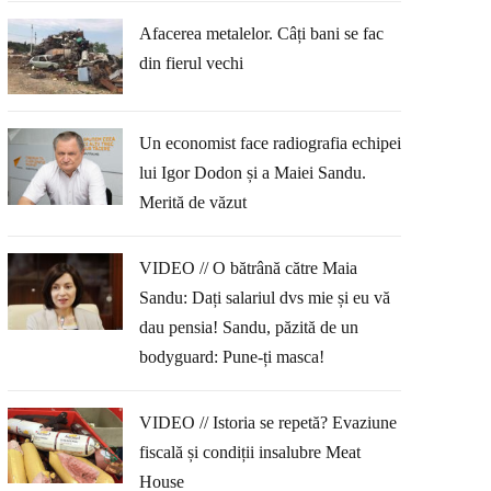
Afacerea metalelor. Câți bani se fac
din fierul vechi
Un economist face radiografia echipei
lui Igor Dodon și a Maiei Sandu.
Merită de văzut
VIDEO // O bătrână către Maia
Sandu: Dați salariul dvs mie și eu vă
dau pensia! Sandu, păzită de un
bodyguard: Pune-ți masca!
VIDEO // Istoria se repetă? Evaziune
fiscală și condiții insalubre Meat
House