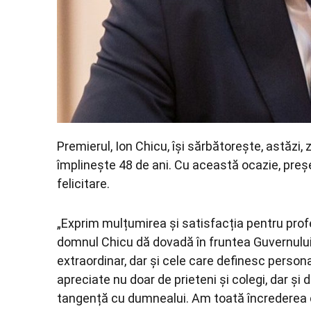
Premierul, Ion Chicu, își sărbătorește, astăzi, 
împlinește 48 de ani. Cu această ocazie, preș
felicitare.
„Exprim mulțumirea și satisfacția pentru prof
domnul Chicu dă dovadă în fruntea Guvernului. 
extraordinar, dar și cele care definesc person
apreciate nu doar de prieteni și colegi, dar și
tangență cu dumnealui. Am toată încrederea că 