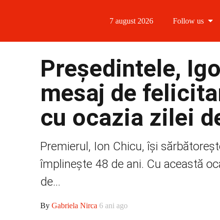
7 august 2026
Follow us
Follow us
Președintele, Igo
Follow us 
mesaj de felicita
Follow us 
cu ocazia zilei d
Follow us
Premierul, Ion Chicu, își sărbătoreșt
împlinește 48 de ani. Cu această oc
de...
By
Gabriela Nirca
6 ani ago