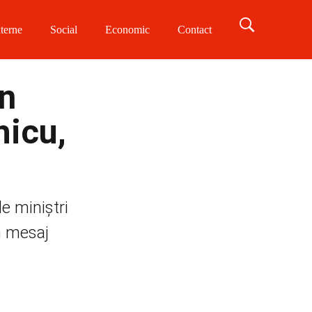
terne
Social
Economic
Contact
un
hicu,
de miniștri
n mesaj