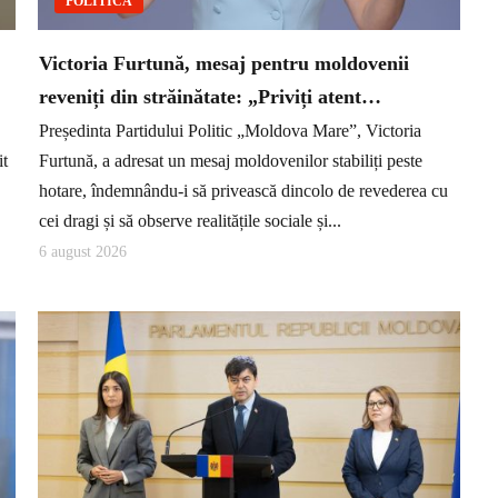
POLITICĂ
Victoria Furtună, mesaj pentru moldovenii
reveniți din străinătate: „Priviți atent…
Președinta Partidului Politic „Moldova Mare”, Victoria
it
Furtună, a adresat un mesaj moldovenilor stabiliți peste
hotare, îndemnându-i să privească dincolo de revederea cu
cei dragi și să observe realitățile sociale și...
6 august 2026