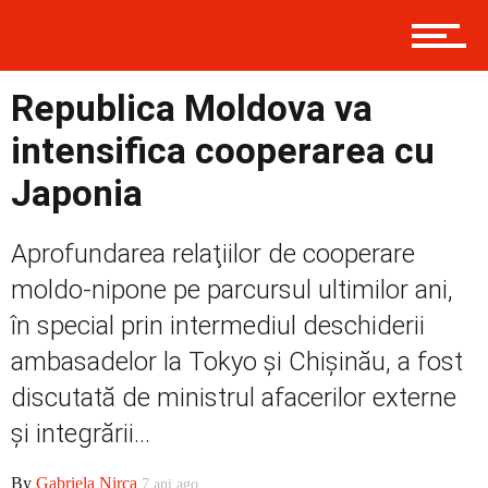
Contact
Republica Moldova va
Prima
intensifica cooperarea cu
Japonia
Politică
Aprofundarea relaţiilor de cooperare
moldo-nipone pe parcursul ultimilor ani,
în special prin intermediul deschiderii
Externe
ambasadelor la Tokyo şi Chişinău, a fost
discutată de ministrul afacerilor externe
și integrării...
Social
By
Gabriela Nirca
7 ani ago