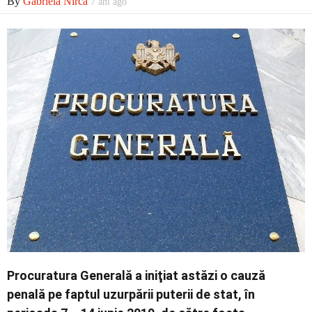
By
Gabriela Nirca
7 ani ago
Economic
Contact
Procuratura Generală a iniţiat astăzi o cauză
penală pe faptul uzurpării puterii de stat, în