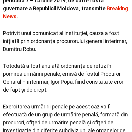
perioada 7 – 14 iunie 2019, de către fosta
guvernare a Republicii Moldova, transmite
Breaking
News
.
Potrivit unui comunicat al instituției, cauza a fost
inițiată prin ordonanţa procurorului general interimar,
Dumitru Robu.
Totodată a fost anulată ordonanţa de refuz în
pornirea urmăririi penale, emisă de fostul Procuror
Genaral – interimar, Igor Popa, fiind constatate erori
de fapt şi de drept.
Exercitarea urmăririi penale pe acest caz va fi
efectuată de un grup de urmărire penală, formată din
procurori, ofiţeri de urmărire penală şi ofiţeri de
investigaţie din diferite subdiviziuni ale organelor de