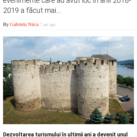
evenimente care au avut loc în anii 2018-
Contact
2019 a făcut mai...
By
Gabriela Nirca
7 ani ago
Dezvoltarea turismului în ultimii ani a devenit unul