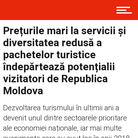
Prima
Prețurile mari la servicii și
Politică
diversitatea redusă a
pachetelor turistice
Externe
îndepărtează potențialii
vizitatori de Republica
Social
Moldova
Dezvoltarea turismului în ultimii ani a
Economic
devenit unul dintre sectoarele prioritare
ale economiei naționale, iar mai multe