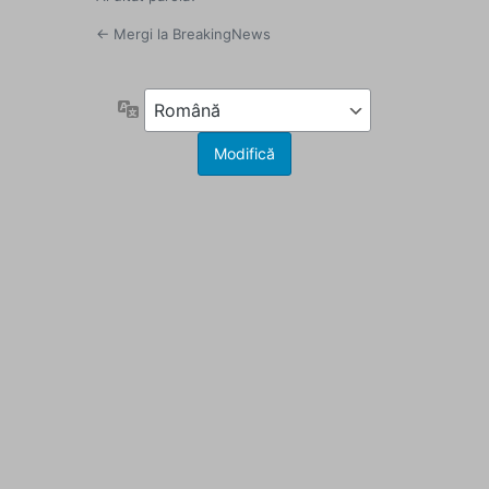
← Mergi la BreakingNews
Limbă