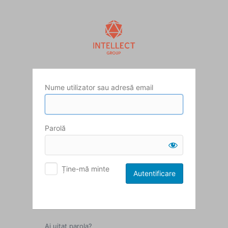
Autentificare
Nume utilizator sau adresă email
Parolă
Ține-mă minte
Ai uitat parola?