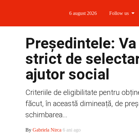
6 august 2026
Follow us
Follow us
Președintele: Va
Follow us 
strict de selecta
Follow us 
ajutor social
Follow us
Criteriile de eligibilitate pentru obți
făcut, în această dimineață, de preșe
schimbarea...
By
Gabriela Nirca
6 ani ago