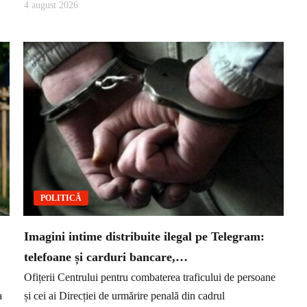
4 august 2026
POLITICĂ
Imagini intime distribuite ilegal pe Telegram:
telefoane și carduri bancare,…
Ofițerii Centrului pentru combaterea traficului de persoane
a
și cei ai Direcției de urmărire penală din cadrul