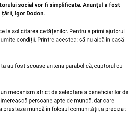
utorului social vor fi simplificate. Anunțul a fost
țării, Igor Dodon.
 la solicitarea cetățenilor. Pentru a primi ajutorul
numite condiții. Printre acestea: să nu aibă în casă
ista au fost scoase antena parabolică, cuptorul cu
i un mecanism strict de selectare a beneficiarilor de
nu nimerească persoane apte de muncă, dar care
a presteze muncă în folosul comunității, a precizat