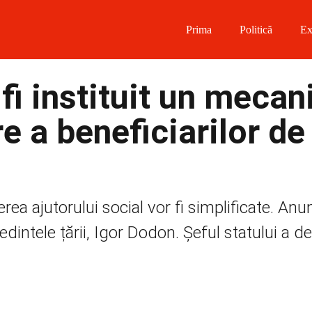
Prima
Politică
Ex
 on Facebook
 fi instituit un meca
on Twitter
re a beneficiarilor de
on Instagram
 on Telegram
nerea ajutorului social vor fi simplificate. Anu
dintele țării, Igor Dodon. Șeful statului a de