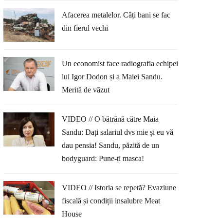
Afacerea metalelor. Câți bani se fac
din fierul vechi
Un economist face radiografia echipei
lui Igor Dodon și a Maiei Sandu.
Merită de văzut
VIDEO // O bătrână către Maia
Sandu: Dați salariul dvs mie și eu vă
dau pensia! Sandu, păzită de un
bodyguard: Pune-ți masca!
VIDEO // Istoria se repetă? Evaziune
fiscală și condiții insalubre Meat
House