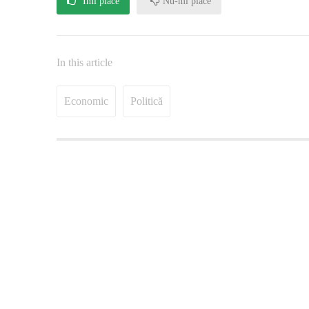
Îmi place
Nu-mi place
In this article
Economic
Politică