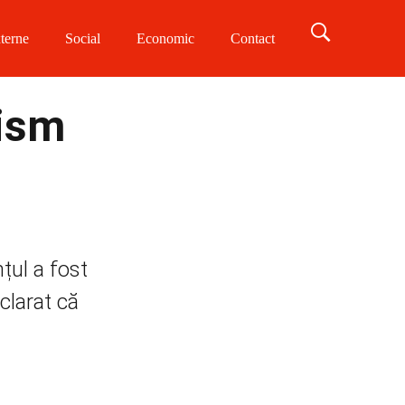
terne
Social
Economic
Contact
nism
nțul a fost
clarat că