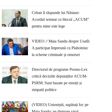
Ceban îi răspunde lui Năstase:
Acordul semnat cu blocul „ACUM”
pentru mine este lege
VIDEO // Maia Sandu despre Usatîi:
A participat împreună cu Plahotniuc
la scheme criminale și omoruri
Directorul de programe Promo-Lex
critică deciziile deputaților ACUM-
PSRM: Sunt bazate pe emoții și
simpatii politice
(VIDEO) Unioniștii, supărați foc pe
Maia Sandu: ne distruge visul