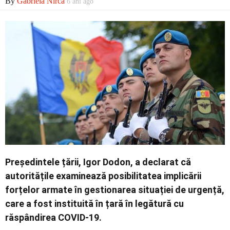
By
Gabriela Nirca
6 ani ago
Economic
Contact
Președintele țării, Igor Dodon, a declarat că
autoritățile examinează posibilitatea implicării
forțelor armate în gestionarea situației de urgență,
care a fost instituită în țară în legătură cu
răspândirea COVID-19.