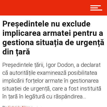
Contact
Președintele nu exclude
implicarea armatei pentru a
Prima
gestiona situația de urgență
din țară
Politică
Președintele țării, Igor Dodon, a declarat
că autoritățile examinează posibilitatea
implicării forțelor armate în gestionarea
Externe
situației de urgență, care a fost instituită
în țară în legătură cu răspândirea...
Social