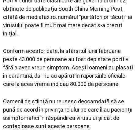
Potrivit unor date clasificate ale guvernului chinez,
obţinute de publicaţia South China Morning Post,
citată de mediafax.ro, numărul ”purtătorilor tăcuţi” ai
virusului poate fi mult mai mare decât s-a crezut
iniţial.
Conform acestor date, la sfârşitul lunii februarie
peste 43.000 de persoane au fost depistate pozitiv
fără a avea vreun simptom. Aceşti oameni au plasaţi
în carantină, dar nu au apărut în raportările oficiale
care la acea vreme indicau 80.000 de persoane.
Oamenii de ştiinţă nu reuşesc deocamdată să se
pună de acord în privinţa rolului pe care îl au pacienţii
asimptomatici în răspândirea virusului şi cât de
contagioase sunt aceste persoane.