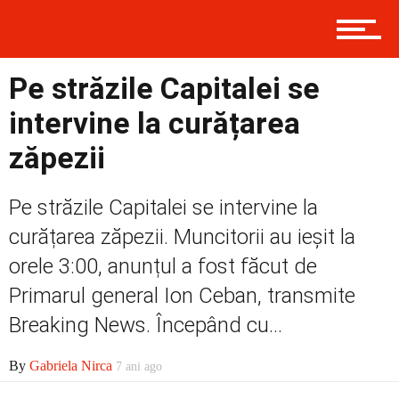
Contact
Pe străzile Capitalei se
Prima
intervine la curățarea
zăpezii
Politică
Pe străzile Capitalei se intervine la
curățarea zăpezii. Muncitorii au ieșit la
Externe
orele 3:00, anunțul a fost făcut de
Primarul general Ion Ceban, transmite
Breaking News. Începând cu...
Social
By
Gabriela Nirca
7 ani ago