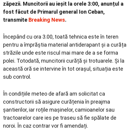
zăpezii. Muncitorii au ieșit la orele 3:00, anunțul a
fost făcut de Primarul general Ion Ceban,
transmite
Breaking News
.
Începând cu ora 3.00, toată tehnica este în teren
pentru a împrăștia material antiderapant și a curăța
străzile unde este riscul mai mare de a se forma
polei. Totodată, muncitorii curăță și trotuarele. Și la
această oră se intervine în tot orașul, situația este
sub control.
În condițiile meteo de afară am solicitat ca
constructorii să asigure curățenia în preajma
șantierilor, iar roțile mașinelor, camioanelor sau
tractoarelor care ies pe traseu să fie spălate de
noroi. În caz contrar vor fi amendați.