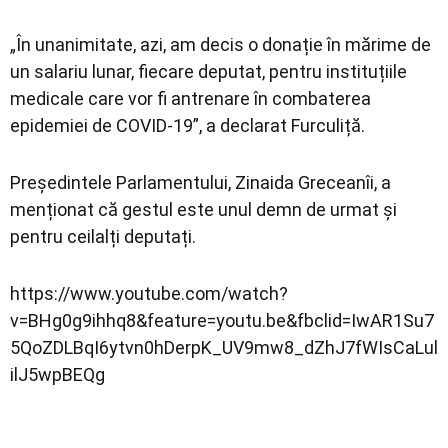
„În unanimitate, azi, am decis o donație în mărime de
un salariu lunar, fiecare deputat, pentru instituțiile
medicale care vor fi antrenare în combaterea
epidemiei de COVID-19”, a declarat Furculiță.
Președintele Parlamentului, Zinaida Greceanîi, a
menționat că gestul este unul demn de urmat și
pentru ceilalți deputați.
https://www.youtube.com/watch?
v=BHg0g9ihhq8&feature=youtu.be&fbclid=IwAR1Su7
5QoZDLBqI6ytvn0hDerpK_UV9mw8_dZhJ7fWIsCaLul
ilJ5wpBEQg