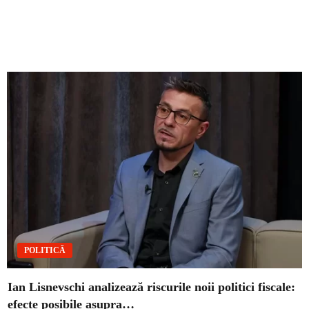
POLITICĂ
Ian Lisnevschi analizează riscurile noii politici fiscale:
efecte posibile asupra…