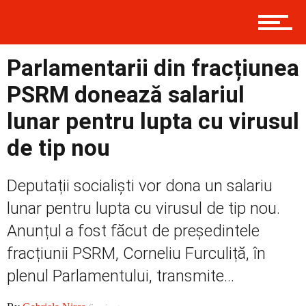
Contact
Parlamentarii din fracțiunea
PSRM donează salariul
Prima
lunar pentru lupta cu virusul
de tip nou
Politică
Deputații socialiști vor dona un salariu
lunar pentru lupta cu virusul de tip nou.
Externe
Anunțul a fost făcut de președintele
fracțiunii PSRM, Corneliu Furculiță, în
plenul Parlamentului, transmite...
Social