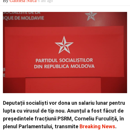
By
Gabriela Nirca
6 ani ago
Economic
Contact
Deputații socialiști vor dona un salariu lunar pentru
lupta cu virusul de tip nou. Anunțul a fost făcut de
președintele fracțiunii PSRM, Corneliu Furculiță, în
plenul Parlamentului, transmite
Breaking News
.