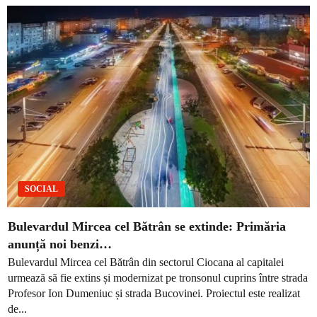
SOCIAL
Bulevardul Mircea cel Bătrân se extinde: Primăria
anunță noi benzi…
Bulevardul Mircea cel Bătrân din sectorul Ciocana al capitalei
urmează să fie extins și modernizat pe tronsonul cuprins între strada
Profesor Ion Dumeniuc și strada Bucovinei. Proiectul este realizat
de...