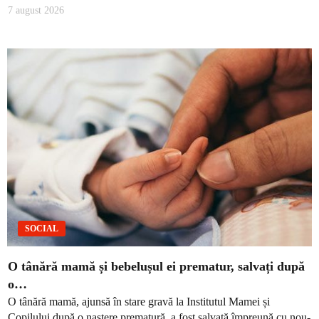
7 august 2026
SOCIAL
O tânără mamă și bebelușul ei prematur, salvați după
o…
O tânără mamă, ajunsă în stare gravă la Institutul Mamei și
Copilului după o naștere prematură, a fost salvată împreună cu nou-