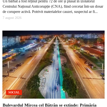
Un bărbat a fost reținut pentru 72 de ore și plasat în izolatorul
Centrului Național Anticorupție (CNA), fiind cercetat într-un dosar
de corupere activă. Potrivit materialelor cauzei, suspectul ar fi...
7 august 2026
SOCIAL
Bulevardul Mircea cel Bătrân se extinde: Primăria