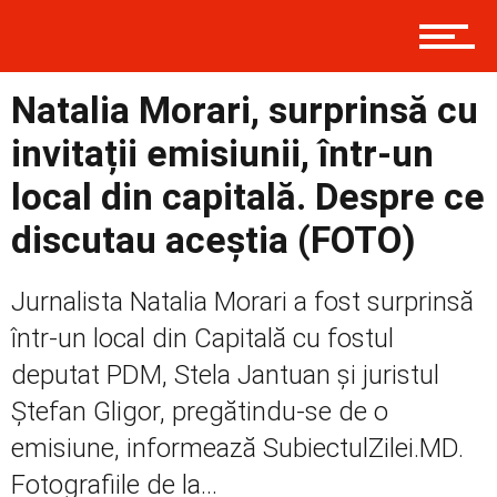
Prima
Natalia Morari, surprinsă cu
Politică
invitații emisiunii, într-un
local din capitală. Despre ce
discutau aceștia (FOTO)
Externe
Jurnalista Natalia Morari a fost surprinsă
într-un local din Capitală cu fostul
Social
deputat PDM, Stela Jantuan și juristul
Ștefan Gligor, pregătindu-se de o
Economic
emisiune, informează SubiectulZilei.MD.
Fotografiile de la...