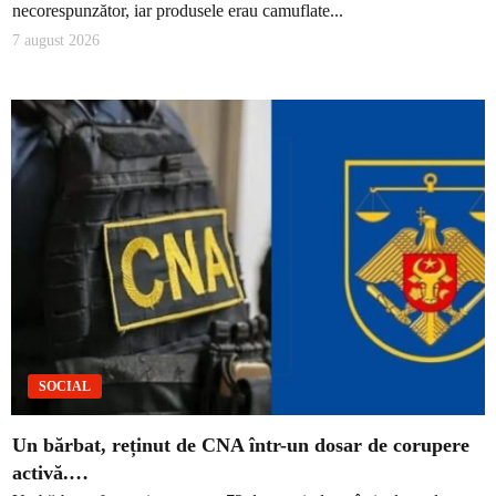
necorespunzător, iar produsele erau camuflate...
7 august 2026
SOCIAL
Un bărbat, reținut de CNA într-un dosar de corupere
activă.…