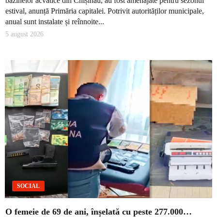
bazinelor acvatice din Chișinău, au fost amenajate pentru sezonul
estival, anunță Primăria capitalei. Potrivit autorităților municipale,
anual sunt instalate și reînnoite...
5 august 2026
SOCIAL
O femeie de 69 de ani, înșelată cu peste 277.000…