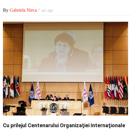
By
Gabriela Nirca
7 ani ago
Economic
Contact
Cu prilejul Centenarului Organizaţiei Internaţionale