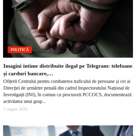
POLITICĂ
Imagini intime distribuite ilegal pe Telegram: telefoane
și carduri bancare,…
Ofițerii Centrului pentru combaterea traficului de persoane și cei ai
Direcției de urmărire penală din cadrul Inspectoratului Național de
Investigații (INI), în comun cu procurorii PCCOCS, documentează
activitatea unui grup...
3 august 2026