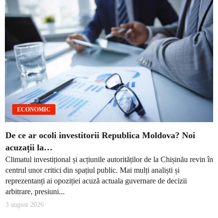
ECONOMIC
De ce ar ocoli investitorii Republica Moldova? Noi
acuzații la…
Climatul investițional și acțiunile autorităților de la Chișinău revin în
centrul unor critici din spațiul public. Mai mulți analiști și
reprezentanți ai opoziției acuză actuala guvernare de decizii
arbitrare, presiuni...
3 august 2026