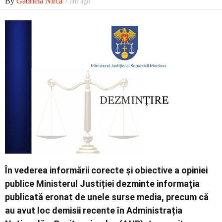
By
Gabriela Nirca
7 ani ago
Economic
Contact
În vederea informării corecte şi obiective a opiniei
publice Ministerul Justiției dezminte informaţia
publicată eronat de unele surse media, precum că
au avut loc demisii recente în Administrația