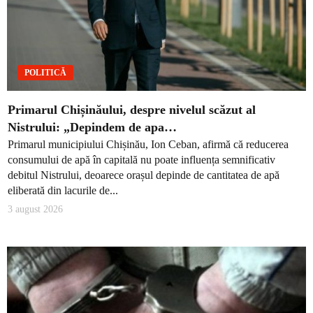
POLITICĂ
Primarul Chișinăului, despre nivelul scăzut al
Nistrului: „Depindem de apa…
Primarul municipiului Chișinău, Ion Ceban, afirmă că reducerea
consumului de apă în capitală nu poate influența semnificativ
debitul Nistrului, deoarece orașul depinde de cantitatea de apă
eliberată din lacurile de...
3 august 2026