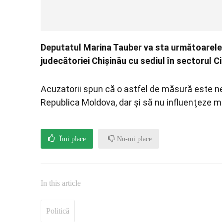
Deputatul Marina Tauber va sta următoarele 6
judecătoriei Chişinău cu sediul în sectorul 
Acuzatorii spun că o astfel de măsură este n
Republica Moldova, dar şi să nu influenţeze mar
Îmi place
Nu-mi place
In this article
Politică