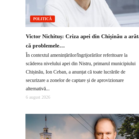
POLITICĂ
Victor Nichituș: Criza apei din Chișinău a arăt
că problemele…
În contextul amenințărilor/îngrijorărilor referitoare la
scăderea nivelului apei din Nistru, primarul municipiului
Chișinău, Ion Ceban, a anunțat că toate lucrările de
securizare a zonelor de captare și de aprovizionare
alternativă...
6 august 2026