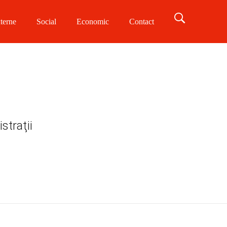
terne
Social
Economic
Contact
straţii