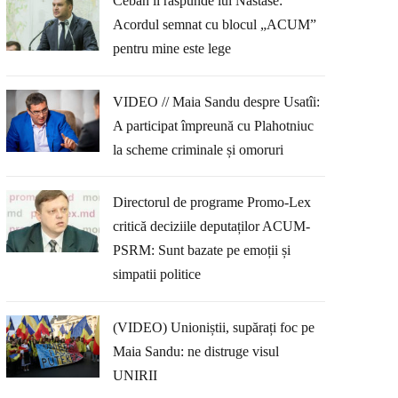
Ceban îi răspunde lui Năstase:
Acordul semnat cu blocul „ACUM”
pentru mine este lege
VIDEO // Maia Sandu despre Usatîi:
A participat împreună cu Plahotniuc
la scheme criminale și omoruri
Directorul de programe Promo-Lex
critică deciziile deputaților ACUM-
PSRM: Sunt bazate pe emoții și
simpatii politice
(VIDEO) Unioniștii, supărați foc pe
Maia Sandu: ne distruge visul
UNIRII