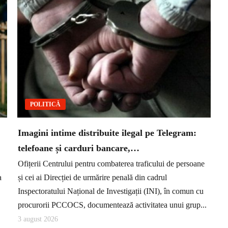
POLITICĂ
Imagini intime distribuite ilegal pe Telegram:
telefoane și carduri bancare,…
Ofițerii Centrului pentru combaterea traficului de persoane
a
și cei ai Direcției de urmărire penală din cadrul
Inspectoratului Național de Investigații (INI), în comun cu
procurorii PCCOCS, documentează activitatea unui grup...
3 august 2026