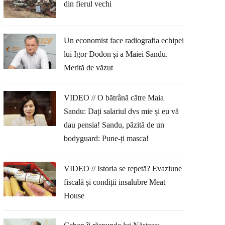
din fierul vechi
Un economist face radiografia echipei
lui Igor Dodon și a Maiei Sandu.
Merită de văzut
VIDEO // O bătrână către Maia
Sandu: Dați salariul dvs mie și eu vă
dau pensia! Sandu, păzită de un
bodyguard: Pune-ți masca!
VIDEO // Istoria se repetă? Evaziune
fiscală și condiții insalubre Meat
House