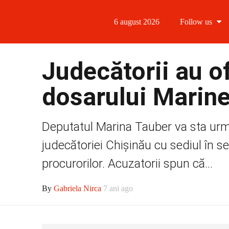
6 august 2026
Follow us
Follow us
Judecătorii au of
Follow us 
dosarului Marine
Follow us 
Deputatul Marina Tauber va sta următ
Follow us
judecătoriei Chişinău cu sediul în 
procurorilor. Acuzatorii spun că...
By
Gabriela Nirca
7 ani ago