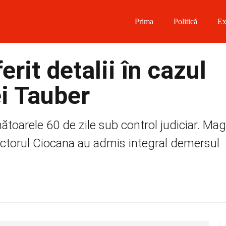
Prima
Politică
Ex
 on Facebook
erit detalii în cazul
on Twitter
i Tauber
on Instagram
oarele 60 de zile sub control judiciar. Magi
 on Telegram
sectorul Ciocana au admis integral demersul