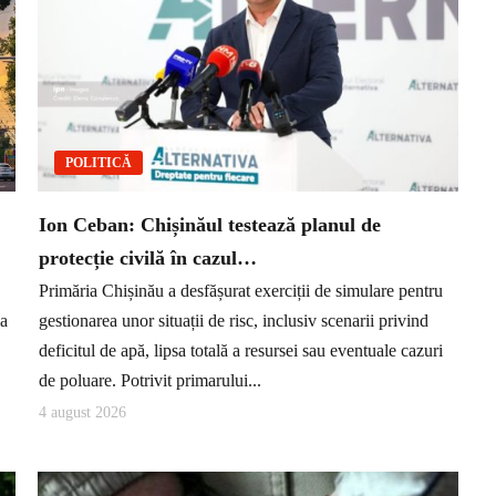
POLITICĂ
Ion Ceban: Chișinăul testează planul de
protecție civilă în cazul…
Primăria Chișinău a desfășurat exerciții de simulare pentru
ea
gestionarea unor situații de risc, inclusiv scenarii privind
deficitul de apă, lipsa totală a resursei sau eventuale cazuri
de poluare. Potrivit primarului...
4 august 2026