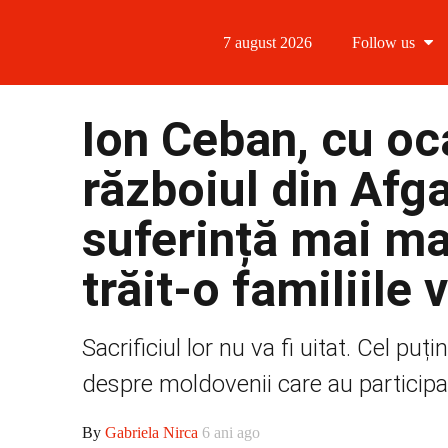
7 august 2026
Follow us
Follow us
Ion Ceban, cu oc
Follow us 
războiul din Afg
Follow us 
suferință mai ma
Follow us
trăit-o familiile 
Sacrificiul lor nu va fi uitat. Cel pu
despre moldovenii care au participat î
By
Gabriela Nirca
6 ani ago