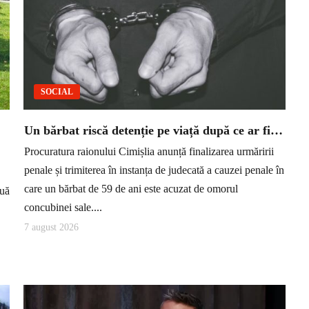
SOCIAL
Un bărbat riscă detenție pe viață după ce ar fi…
Procuratura raionului Cimișlia anunță finalizarea urmăririi
penale și trimiterea în instanța de judecată a cauzei penale în
care un bărbat de 59 de ani este acuzat de omorul
nuă
concubinei sale....
7 august 2026