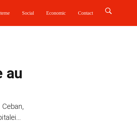
terne
Social
Economic
Contact
e au
on Ceban,
talei...