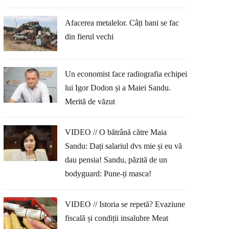
Afacerea metalelor. Câți bani se fac
din fierul vechi
Un economist face radiografia echipei
lui Igor Dodon și a Maiei Sandu.
Merită de văzut
VIDEO // O bătrână către Maia
Sandu: Dați salariul dvs mie și eu vă
dau pensia! Sandu, păzită de un
bodyguard: Pune-ți masca!
VIDEO // Istoria se repetă? Evaziune
fiscală și condiții insalubre Meat