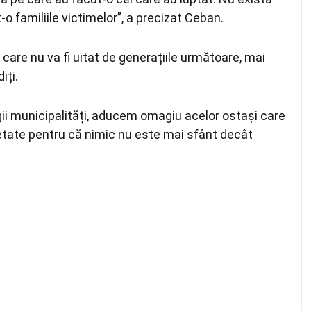
o familiile victimelor”, a precizat Ceban.
 care nu va fi uitat de generațiile următoare, mai
iți.
egii municipalități, aducem omagiu acelor ostași care
petate pentru că nimic nu este mai sfânt decât