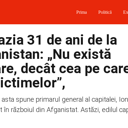
Prima
Politică
Ex
 on Facebook
azia 31 de ani de la
on Twitter
anistan: „Nu există
on Instagram
re, decât cea pe car
 on Telegram
victimelor”,
țin asta spune primarul general al capitalei, I
n războiul din Afganistat. Astăzi, edilul capi