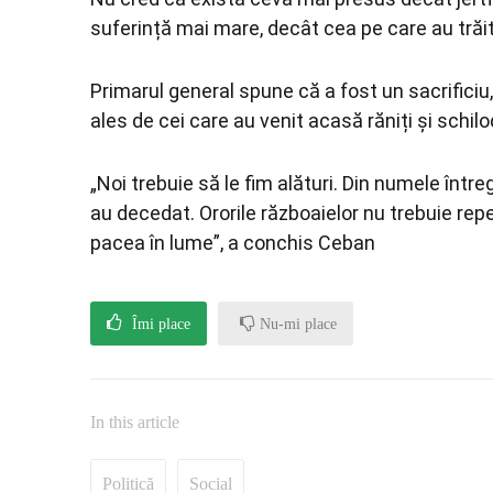
suferință mai mare, decât cea pe care au trăit-
Primarul general spune că a fost un sacrificiu,
ales de cei care au venit acasă răniți și schilod
„Noi trebuie să le fim alături. Din numele într
au decedat. Ororile războaielor nu trebuie re
pacea în lume”, a conchis Ceban
Îmi place
Nu-mi place
In this article
Politică
Social