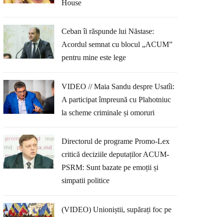
House
Ceban îi răspunde lui Năstase:
Acordul semnat cu blocul „ACUM”
pentru mine este lege
VIDEO // Maia Sandu despre Usatîi:
A participat împreună cu Plahotniuc
la scheme criminale și omoruri
Directorul de programe Promo-Lex
critică deciziile deputaților ACUM-
PSRM: Sunt bazate pe emoții și
simpatii politice
(VIDEO) Unioniștii, supărați foc pe