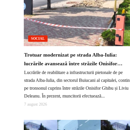
SOCIAL
Trotuar modernizat pe strada Alba-Iulia:
lucrările avansează între străzile Onisifor…
Lucrările de reabilitare a infrastructurii pietonale de pe
strada Alba-Iulia, din sectorul Buiucani al capitalei, conti
pe tronsonul cuprins între străzile Onisifor Ghibu și Liviu
Deleanu. În prezent, muncitorii efectuează...
7 august 2026