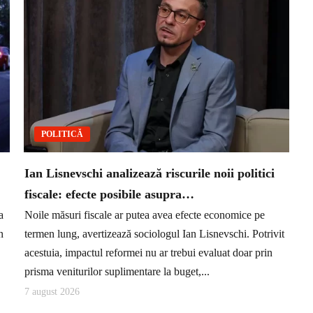
POLITICĂ
Ian Lisnevschi analizează riscurile noii politici
fiscale: efecte posibile asupra…
a
Noile măsuri fiscale ar putea avea efecte economice pe
n
termen lung, avertizează sociologul Ian Lisnevschi. Potrivit
acestuia, impactul reformei nu ar trebui evaluat doar prin
prisma veniturilor suplimentare la buget,...
7 august 2026