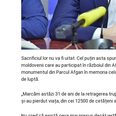
Sacrificiul lor nu va fi uitat. Cel puțin asta s
moldovenii care au participat în războiul din Afg
monumentul din Parcul Afgan în memoria celo
de luptă.
„Marcăm astăzi 31 de ani de la retragerea tr
și-au pierdut viața, din cei 12500 de cetățeni a
Nu cred că există ceva mai presus decât jertf