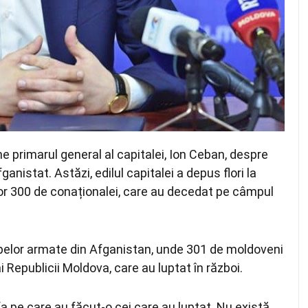
pune primarul general al capitalei, Ion Ceban, despre
anistat. Astăzi, edilul capitalei a depus flori la
r 300 de conaționalei, care au decedat pe câmpul
upelor armate din Afganistan, unde 301 de moldoveni
i Republicii Moldova, care au luptat în război.
a pe care au făcut-o cei care au luptat. Nu există