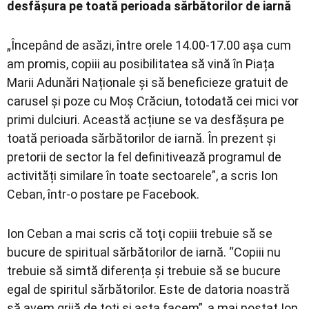
desfășura pe toată perioada sărbătorilor de iarnă
„Începând de asăzi, între orele 14.00-17.00 așa cum
am promis, copiii au posibilitatea să vină în Piața
Marii Adunări Naționale și să beneficieze gratuit de
carusel și poze cu Moș Crăciun, totodată cei mici vor
primi dulciuri. Această acțiune se va desfășura pe
toată perioada sărbătorilor de iarnă. În prezent și
pretorii de sector la fel definitivează programul de
activități similare în toate sectoarele”, a scris Ion
Ceban, într-o postare pe Facebook.
Ion Ceban a mai scris că toţi copiii trebuie să se
bucure de spiritual sărbătorilor de iarnă. “Copiii nu
trebuie să simtă diferența și trebuie să se bucure
egal de spiritul sărbătorilor. Este de datoria noastră
să avem grijă de toți și asta facem”, a mai postat Ion