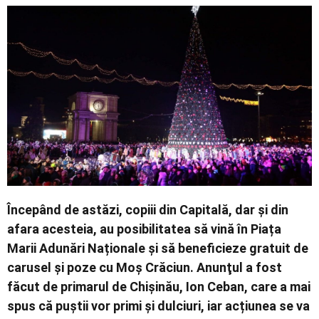
Contact
Începând de astăzi, copiii din Capitală, dar şi din
afara acesteia, au posibilitatea să vină în Piața
Marii Adunări Naționale și să beneficieze gratuit de
carusel și poze cu Moș Crăciun. Anunţul a fost
făcut de primarul de Chişinău, Ion Ceban, care a mai
spus că puştii vor primi şi dulciuri, iar acțiunea se va