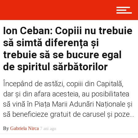
Prima
Ion Ceban: Copiii nu trebuie
Politică
să simtă diferența și
trebuie să se bucure egal
de spiritul sărbătorilor
Externe
Începând de astăzi, copiii din Capitală,
dar şi din afara acesteia, au posibilitatea
Social
să vină în Piața Marii Adunări Naționale și
să beneficieze gratuit de carusel și poze...
Economic
By
Gabriela Nirca
7 ani ago