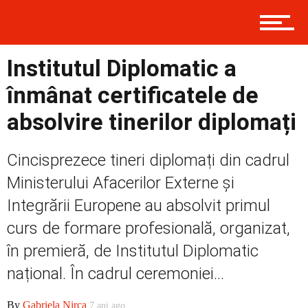
Contact
Institutul Diplomatic a
Prima
înmânat certificatele de
absolvire tinerilor diplomați
Politică
Cincisprezece tineri diplomați din cadrul
Ministerului Afacerilor Externe și
Externe
Integrării Europene au absolvit primul
curs de formare profesională, organizat,
în premieră, de Institutul Diplomatic
Social
național. În cadrul ceremoniei...
By
Gabriela Nirca
7 ani ago