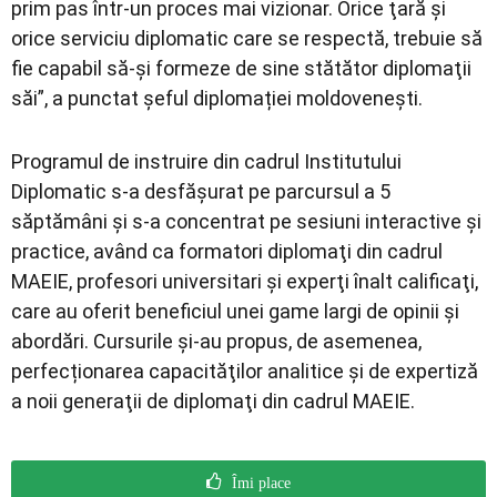
prim pas într-un proces mai vizionar. Orice ţară şi
orice serviciu diplomatic care se respectă, trebuie să
fie capabil să-şi formeze de sine stătător diplomaţii
săi”, a punctat șeful diplomației moldovenești.
Programul de instruire din cadrul Institutului
Diplomatic s-a desfăşurat pe parcursul a 5
săptămâni şi s-a concentrat pe sesiuni interactive şi
practice, având ca formatori diplomaţi din cadrul
MAEIE, profesori universitari şi experţi înalt calificaţi,
care au oferit beneficiul unei game largi de opinii şi
abordări. Cursurile şi-au propus, de asemenea,
perfecționarea capacităţilor analitice și de expertiză
a noii generaţii de diplomaţi din cadrul MAEIE.
Îmi place