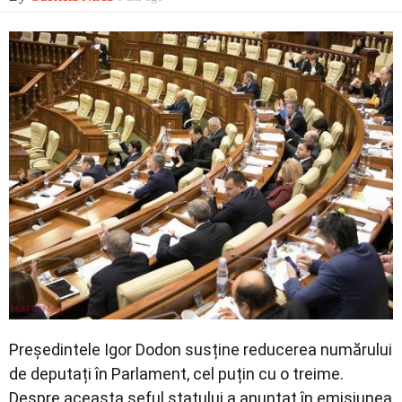
Economic
Contact
Președintele Igor Dodon susține reducerea numărului
de deputați în Parlament, cel puțin cu o treime.
Despre aceasta șeful statului a anunțat în emisiunea