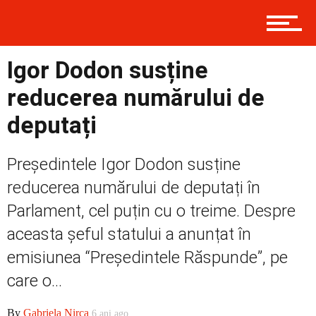
Contact
Igor Dodon susține
Prima
reducerea numărului de
deputați
Politică
Președintele Igor Dodon susține
reducerea numărului de deputați în
Externe
Parlament, cel puțin cu o treime. Despre
aceasta șeful statului a anunțat în
emisiunea “Președintele Răspunde”, pe
Social
care o...
By
Gabriela Nirca
6 ani ago