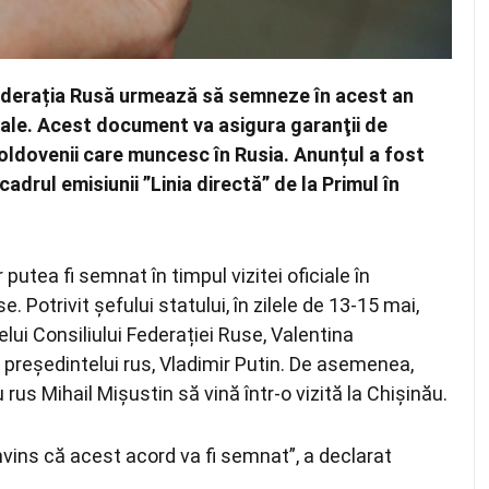
 Federația Rusă urmează să semneze în acest an
ciale. Acest document va asigura garanţii de
moldovenii care muncesc în Rusia. Anunțul a fost
adrul emisiunii ”Linia directă” de la Primul în
utea fi semnat în timpul vizitei oficiale în
 Potrivit șefului statului, în zilele de 13-15 mai,
lui Consiliului Federației Ruse, Valentina
și președintelui rus, Vladimir Putin. De asemenea,
rus Mihail Mișustin să vină într-o vizită la Chișinău.
onvins că acest acord va fi semnat”, a declarat