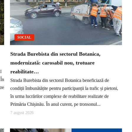
SOCIAL
Strada Burebista din sectorul Botanica,
modernizată: carosabil nou, trotuare
reabilitate…
l
 În
Strada Burebista din sectorul Botanica beneficiază de
tre
condiții îmbunătățite pentru participanții la trafic și pietoni,
în urma lucrărilor complexe de reabilitare realizate de
Primăria Chișinău. În anul curent, pe tronsonul...
7 august 2026