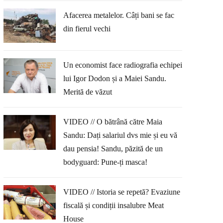
Afacerea metalelor. Câți bani se fac
din fierul vechi
Un economist face radiografia echipei
lui Igor Dodon și a Maiei Sandu.
Merită de văzut
VIDEO // O bătrână către Maia
Sandu: Dați salariul dvs mie și eu vă
dau pensia! Sandu, păzită de un
bodyguard: Pune-ți masca!
VIDEO // Istoria se repetă? Evaziune
fiscală și condiții insalubre Meat
House