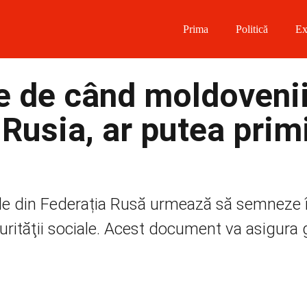
Prima
Politică
Ex
 on Facebook
e de când moldovenii
on Twitter
Rusia, ar putea prim
on Instagram
 on Telegram
cele din Federația Rusă urmează să semneze 
urităţii sociale. Acest document va asigura 