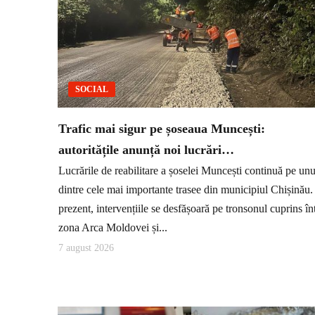
SOCIAL
Trafic mai sigur pe șoseaua Muncești:
autoritățile anunță noi lucrări…
Lucrările de reabilitare a șoselei Muncești continuă pe unu
dintre cele mai importante trasee din municipiul Chișinău.
prezent, intervențiile se desfășoară pe tronsonul cuprins în
zona Arca Moldovei și...
7 august 2026