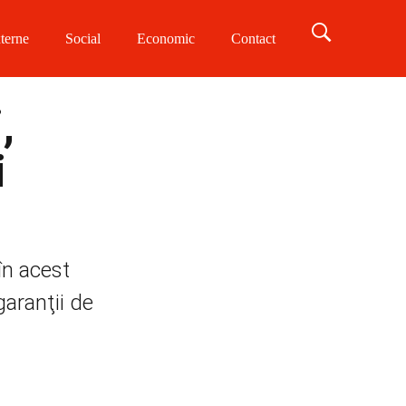
terne
Social
Economic
Contact
,
i
în acest
garanţii de