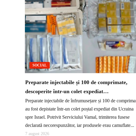
SOCIAL
Preparate injectabile și 100 de comprimate,
descoperite într-un colet expediat…
Preparate injectabile de înfrumusețare și 100 de comprima
au fost depistate într-un colet poștal expediat din Ucraina
spre Israel. Potrivit Serviciului Vamal, trimiterea fusese
declarată necorespunzător, iar produsele erau camuflate...
7 august 2026