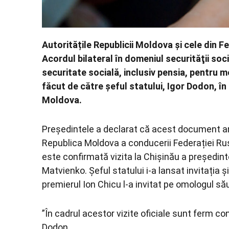
Autoritățile Republicii Moldova și cele din
Acordul bilateral în domeniul securităţii so
securitate socială, inclusiv pensia, pentru 
făcut de către șeful statului, Igor Dodon, în c
Moldova.
Președintele a declarat că acest document ar p
Republica Moldova a conducerii Federației Ruse.
este confirmată vizita la Chișinău a președinte
Matvienko. Șeful statului i-a lansat invitația 
premierul Ion Chicu l-a invitat pe omologul său 
”În cadrul acestor vizite oficiale sunt ferm c
Dodon.