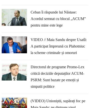
Ceban îi răspunde lui Năstase:
Acordul semnat cu blocul „ACUM”
pentru mine este lege
VIDEO // Maia Sandu despre Usatîi:
A participat împreună cu Plahotniuc
la scheme criminale și omoruri
Directorul de programe Promo-Lex
critică deciziile deputaților ACUM-
PSRM: Sunt bazate pe emoții și
simpatii politice
(VIDEO) Unioniștii, supărați foc pe
Maia Sandu: ne distruge visul