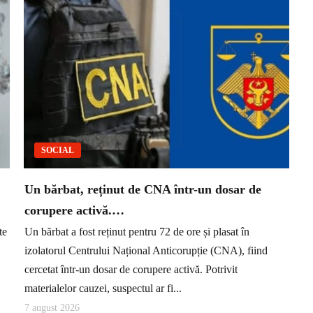
SOCIAL
Un bărbat, reținut de CNA într-un dosar de
corupere activă.…
te
Un bărbat a fost reținut pentru 72 de ore și plasat în
izolatorul Centrului Național Anticorupție (CNA), fiind
cercetat într-un dosar de corupere activă. Potrivit
materialelor cauzei, suspectul ar fi...
7 august 2026