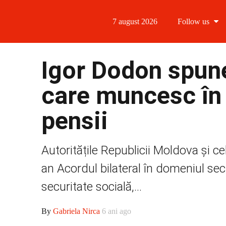
7 august 2026
Follow us
Follow us
Igor Dodon spun
Follow us 
care muncesc în 
Follow us 
pensii
Follow us
Autoritățile Republicii Moldova și 
an Acordul bilateral în domeniul sec
securitate socială,...
By
Gabriela Nirca
6 ani ago