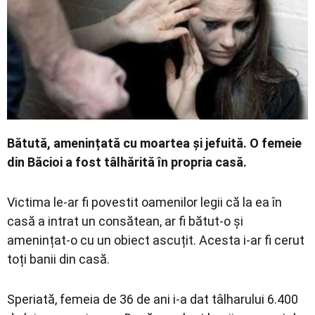
Economic
Contact
Bătută, amenințată cu moartea și jefuită. O femeie
din Băcioi a fost tâlhărită în propria casă.
Victima le-ar fi povestit oamenilor legii că la ea în
casă a intrat un consătean, ar fi bătut-o și
amenințat-o cu un obiect ascuțit. Acesta i-ar fi cerut
toți banii din casă.
Speriată, femeia de 36 de ani i-a dat tâlharului 6.400