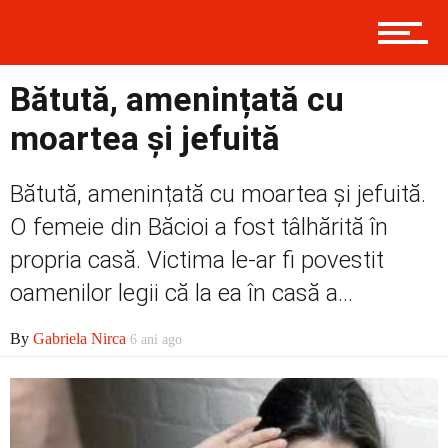
Contact
Bătută, amenințată cu
moartea și jefuită
Prima
Bătută, amenințată cu moartea și jefuită.
O femeie din Băcioi a fost tâlhărită în
propria casă. Victima le-ar fi povestit
Politică
oamenilor legii că la ea în casă a...
By
Gabriela Nirca
6 ani ago
Externe
Social