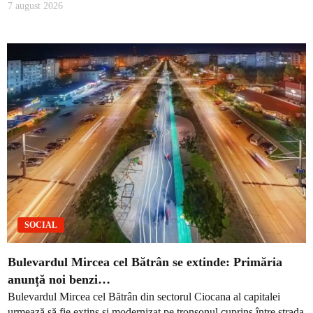
7 august 2026
SOCIAL
Bulevardul Mircea cel Bătrân se extinde: Primăria
anunță noi benzi…
Bulevardul Mircea cel Bătrân din sectorul Ciocana al capitalei
urmează să fie extins și modernizat pe tronsonul cuprins între strada