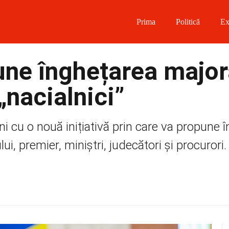
Prima
Politică
Ex
 on Facebook
ne înghețarea major
on Twitter
„nacialnici”
on Instagram
eni cu o nouă inițiativă prin care va propune 
 on Telegram
ului, premier, miniștri, judecători și procuror