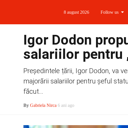
8 august 2026
Follow us
Follow us
Igor Dodon propu
Follow us 
salariilor pentru 
Follow us 
Președintele țării, Igor Dodon, va v
Follow us
majorării salariilor pentru șeful stat
făcut...
By
Gabriela Nirca
6 ani ago