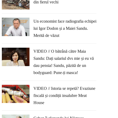
din fierul vechi
Un economist face radiografia echipei
lui Igor Dodon și a Maiei Sandu.
Merită de văzut
VIDEO // O bătrână către Maia
Sandu: Dați salariul dvs mie și eu vă
dau pensia! Sandu, păzită de un
bodyguard: Pune-ți masca!
VIDEO // Istoria se repetă? Evaziune
fiscală și condiții insalubre Meat
House