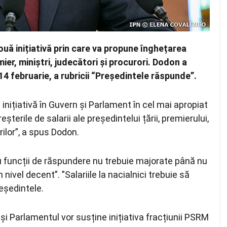
nouă inițiativă prin care va propune înghețarea
mier, miniștri, judecători și procurori. Dodon a
 14 februarie, a rubricii “Președintele răspunde”.
inițiativă în Guvern și Parlament în cel mai apropiat
eșterile de salarii ale președintelui țării, premierului,
orilor”, a spus Dodon.
 cu funcții de răspundere nu trebuie majorate până nu
n nivel decent”. ”Salariile la nacialnici trebuie să
reședintele.
și Parlamentul vor susține inițiativa fracțiunii PSRM