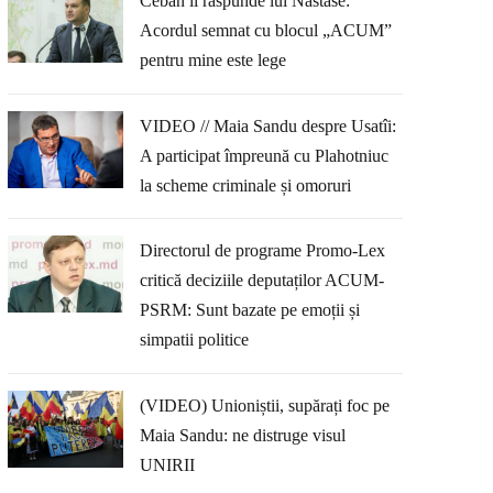
Ceban îi răspunde lui Năstase:
Acordul semnat cu blocul „ACUM”
pentru mine este lege
VIDEO // Maia Sandu despre Usatîi:
A participat împreună cu Plahotniuc
la scheme criminale și omoruri
Directorul de programe Promo-Lex
critică deciziile deputaților ACUM-
PSRM: Sunt bazate pe emoții și
simpatii politice
(VIDEO) Unioniștii, supărați foc pe
Maia Sandu: ne distruge visul
UNIRII