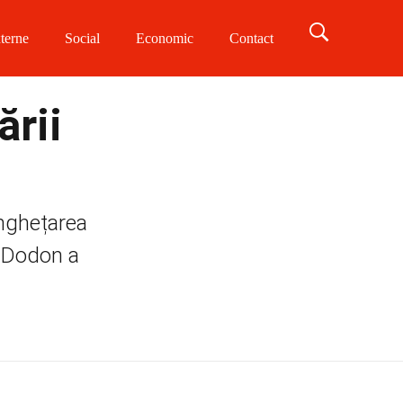
terne
Social
Economic
Contact
ării
înghețarea
i. Dodon a