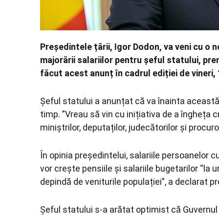
Președintele țării, Igor Dodon, va veni cu o 
majorării salariilor pentru șeful statului, pre
făcut acest anunț în cadrul ediției de vineri,
Șeful statului a anunțat că va înainta această 
timp. ”Vreau să vin cu inițiativa de a îngheța cr
miniștrilor, deputaților, judecătorilor și procur
În opinia președintelui, salariile persoanelor
vor crește pensiile și salariile bugetarilor “la u
depindă de veniturile populației”, a declarat p
Șeful statului s-a arătat optimist că Guvernul 