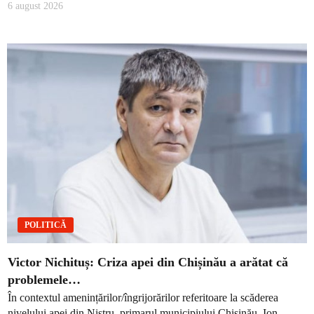
6 august 2026
POLITICĂ
Victor Nichituș: Criza apei din Chișinău a arătat că
problemele…
În contextul amenințărilor/îngrijorărilor referitoare la scăderea
nivelului apei din Nistru, primarul municipiului Chișinău, Ion