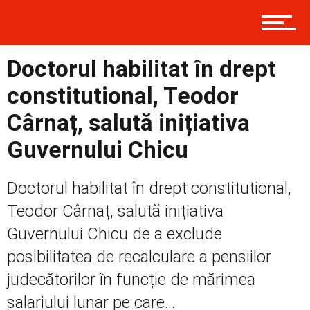
Contact
Doctorul habilitat în drept
Prima
constitutional, Teodor
Cârnaț, salută inițiativa
Politică
Guvernului Chicu
Doctorul habilitat în drept constitutional,
Externe
Teodor Cârnaț, salută inițiativa
Guvernului Chicu de a exclude
posibilitatea de recalculare a pensiilor
Social
judecătorilor în funcție de mărimea
salariului lunar pe care...