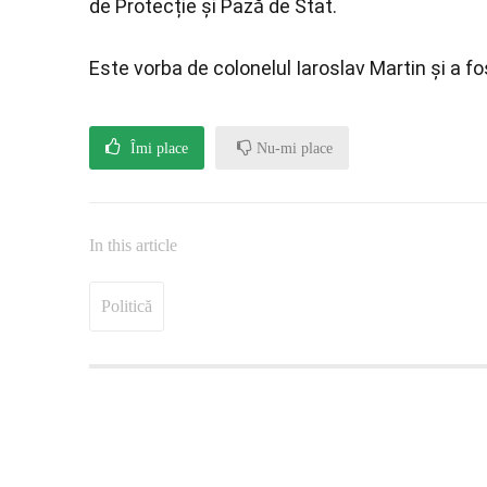
de Protecție și Pază de Stat.
Este vorba de colonelul Iaroslav Martin și a f
Îmi place
Nu-mi place
In this article
Politică