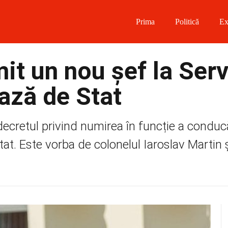
Prima
Politică
Ex
 on Facebook
it un nou șef la Serv
on Twitter
Pază de Stat
on Instagram
cretul privind numirea în funcție a conduc
 on Telegram
tat. Este vorba de colonelul Iaroslav Martin și