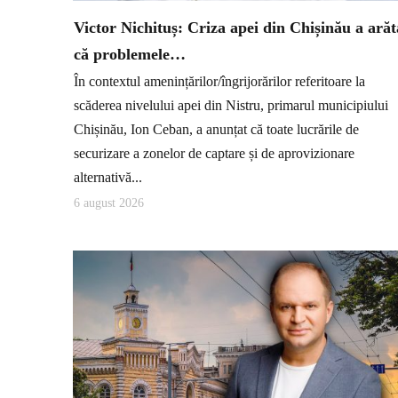
Victor Nichituș: Criza apei din Chișinău a arăt
că problemele…
În contextul amenințărilor/îngrijorărilor referitoare la
scăderea nivelului apei din Nistru, primarul municipiului
Chișinău, Ion Ceban, a anunțat că toate lucrările de
securizare a zonelor de captare și de aprovizionare
alternativă...
6 august 2026