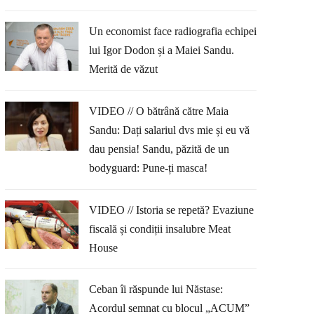
Un economist face radiografia echipei
lui Igor Dodon și a Maiei Sandu.
Merită de văzut
VIDEO // O bătrână către Maia
Sandu: Dați salariul dvs mie și eu vă
dau pensia! Sandu, păzită de un
bodyguard: Pune-ți masca!
VIDEO // Istoria se repetă? Evaziune
fiscală și condiții insalubre Meat
House
Ceban îi răspunde lui Năstase:
Acordul semnat cu blocul „ACUM”