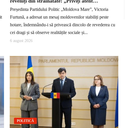
reveniți din străinătate: „Priviți atent…
Președinta Partidului Politic „Moldova Mare”, Victoria
it
Furtună, a adresat un mesaj moldovenilor stabiliți peste
hotare, îndemnându-i să privească dincolo de revederea cu
cei dragi și să observe realitățile sociale și...
6 august 2026
POLITICĂ