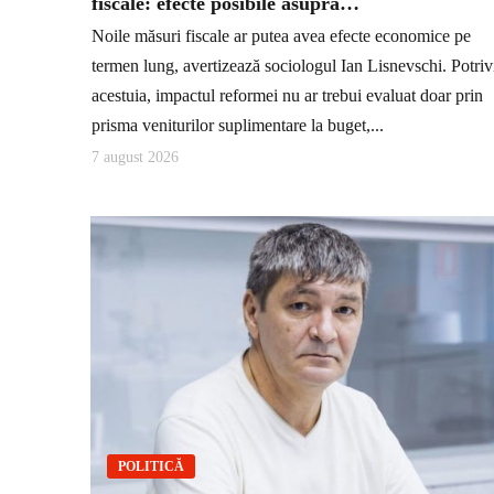
fiscale: efecte posibile asupra…
Noile măsuri fiscale ar putea avea efecte economice pe
termen lung, avertizează sociologul Ian Lisnevschi. Potriv
acestuia, impactul reformei nu ar trebui evaluat doar prin
prisma veniturilor suplimentare la buget,...
7 august 2026
POLITICĂ