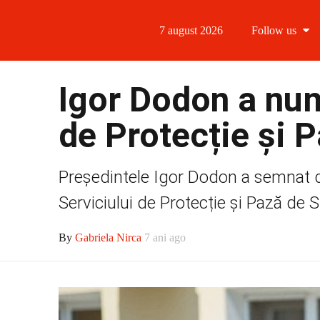
7 august 2026
Follow us
Follow us
Igor Dodon a num
Follow us 
de Protecție și 
Follow us 
Președintele Igor Dodon a semnat de
Follow us
Serviciului de Protecție și Pază de S
By
Gabriela Nirca
7 ani ago