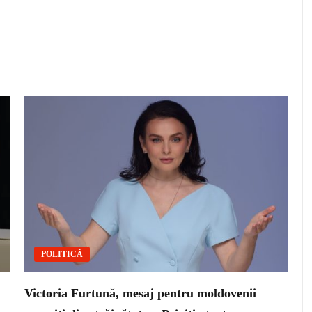
POLITICĂ
Victoria Furtună, mesaj pentru moldovenii