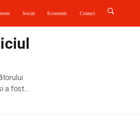
terne
Social
Economic
Contact
iciul
ătorului
 a fost...