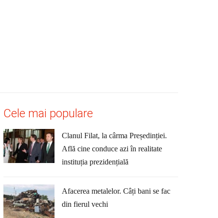
Cele mai populare
Clanul Filat, la cârma Președinției.
Află cine conduce azi în realitate
instituția prezidențială
Afacerea metalelor. Câți bani se fac
din fierul vechi