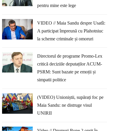
pentru mine este lege
VIDEO // Maia Sandu despre Usatîi:
A participat împreună cu Plahotniuc
la scheme criminale și omoruri
Directorul de programe Promo-Lex
critică deciziile deputaților ACUM-
PSRM: Sunt bazate pe emoții și
simpatii politice
(VIDEO) Unioniștii, supărați foc pe
Maia Sandu: ne distruge visul
UNIRII
Video // Drumuri Bune 2 oprit în