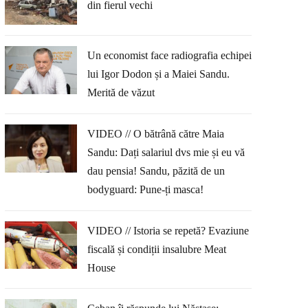
din fierul vechi
Un economist face radiografia echipei
lui Igor Dodon și a Maiei Sandu.
Merită de văzut
VIDEO // O bătrână către Maia
Sandu: Dați salariul dvs mie și eu vă
dau pensia! Sandu, păzită de un
bodyguard: Pune-ți masca!
VIDEO // Istoria se repetă? Evaziune
fiscală și condiții insalubre Meat
House