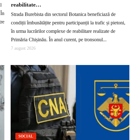
reabilitate…
l
 În
Strada Burebista din sectorul Botanica beneficiază de
tre
condiții îmbunătățite pentru participanții la trafic și pietoni,
în urma lucrărilor complexe de reabilitare realizate de
Primăria Chișinău. În anul curent, pe tronsonul...
7 august 2026
SOCIAL