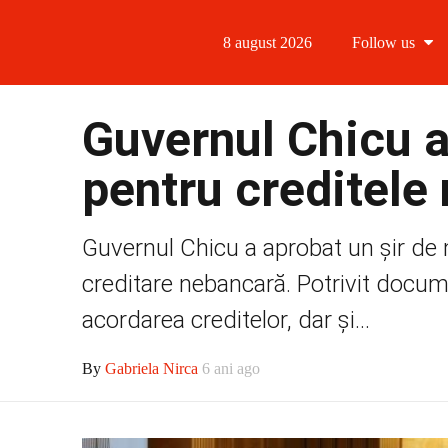
8 august 2026
Follow us
Follow us
Guvernul Chicu a
Follow us 
pentru creditele
Follow us 
Guvernul Chicu a aprobat un șir de m
Follow us
creditare nebancară. Potrivit docum
acordarea creditelor, dar și...
By
Gabriela Nirca
6 ani ago