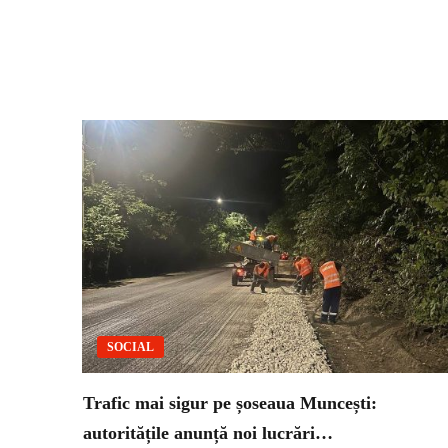
SOCIAL
Trafic mai sigur pe șoseaua Muncești:
autoritățile anunță noi lucrări…