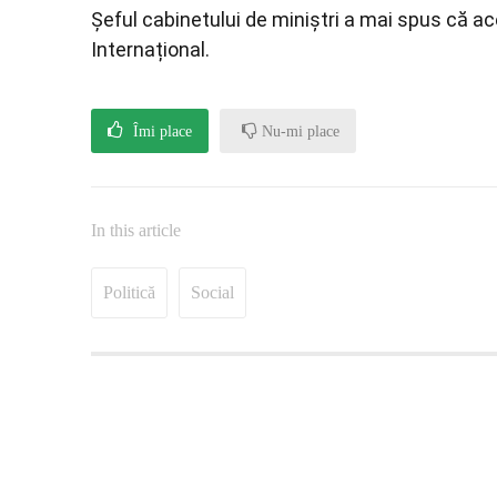
Șeful cabinetului de miniștri a mai spus că 
Internațional.
Îmi place
Nu-mi place
In this article
Politică
Social