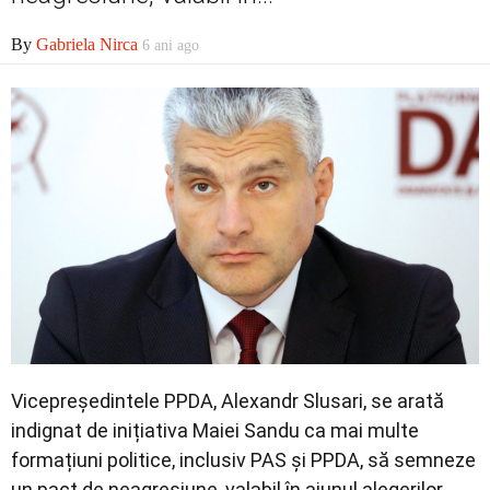
Economic
By
Gabriela Nirca
6 ani ago
Contact
Vicepreședintele PPDA, Alexandr Slusari, se arată
indignat de inițiativa Maiei Sandu ca mai multe
formațiuni politice, inclusiv PAS și PPDA, să semneze
un pact de neagresiune, valabil în ajunul alegerilor