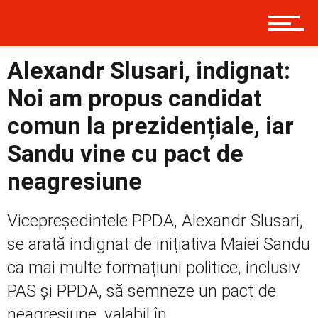
Contact
Alexandr Slusari, indignat:
Prima
Noi am propus candidat
comun la prezidențiale, iar
Politică
Sandu vine cu pact de
neagresiune
Externe
Vicepreședintele PPDA, Alexandr Slusari,
se arată indignat de inițiativa Maiei Sandu
Social
ca mai multe formațiuni politice, inclusiv
PAS și PPDA, să semneze un pact de
neagresiune, valabil în...