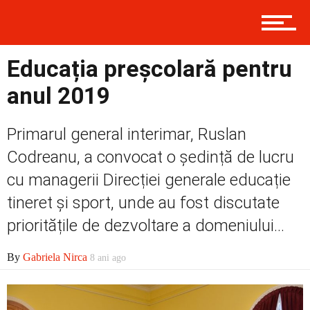
Prima
Educația preșcolară pentru
anul 2019
Politică
Primarul general interimar, Ruslan
Codreanu, a convocat o ședință de lucru
cu managerii Direcției generale educație
Externe
tineret și sport, unde au fost discutate
prioritățile de dezvoltare a domeniului...
Social
By
Gabriela Nirca
8 ani ago
Economic