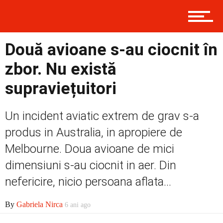
Contact
Două avioane s-au ciocnit în
zbor. Nu există
Prima
supraviețuitori
Politică
Un incident aviatic extrem de grav s-a
produs in Australia, in apropiere de
Melbourne. Doua avioane de mici
Externe
dimensiuni s-au ciocnit in aer. Din
nefericire, nicio persoana aflata...
Social
By
Gabriela Nirca
6 ani ago