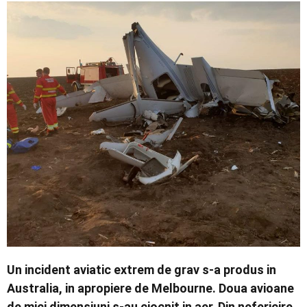
Economic
Contact
Un incident aviatic extrem de grav s-a produs in
Australia, in apropiere de Melbourne. Doua avioane
de mici dimensiuni s-au ciocnit in aer. Din nefericire,