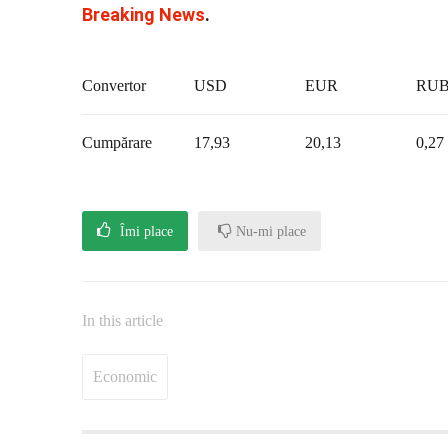
Breaking News
.
Convertor
USD
EUR
RU
Cumpărare
17,93
20,13
0,27
Îmi place
Nu-mi place
In this article
Economic