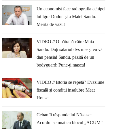
Un economist face radiografia echipei
lui Igor Dodon și a Maiei Sandu.
Merită de văzut
VIDEO // O bătrână către Maia
Sandu: Dați salariul dvs mie și eu vă
dau pensia! Sandu, păzită de un
bodyguard: Pune-ți masca!
VIDEO // Istoria se repetă? Evaziune
fiscală și condiții insalubre Meat
House
Ceban îi răspunde lui Năstase:
Acordul semnat cu blocul „ACUM”