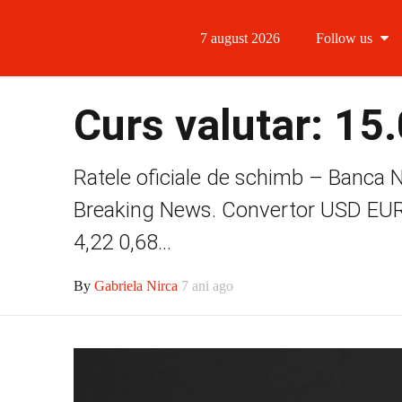
7 august 2026
Follow us
Follow us
Curs valutar: 15
Follow us 
Ratele oficiale de schimb – Banca N
Follow us 
Breaking News. Convertor USD EU
Follow us
4,22 0,68...
By
Gabriela Nirca
7 ani ago