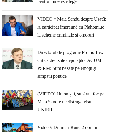
pentru mine este lege
VIDEO // Maia Sandu despre Usatîi:
A participat împreună cu Plahotniuc
la scheme criminale și omoruri
Directorul de programe Promo-Lex
critică deciziile deputaților ACUM-
PSRM: Sunt bazate pe emoții și
simpatii politice
(VIDEO) Unioniștii, supărați foc pe
Maia Sandu: ne distruge visul
UNIRII
Video // Drumuri Bune 2 oprit în