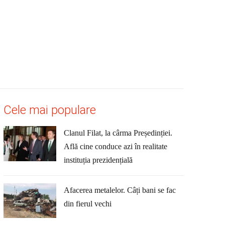
Cele mai populare
Clanul Filat, la cârma Președinției.
Află cine conduce azi în realitate
instituția prezidențială
Afacerea metalelor. Câți bani se fac
din fierul vechi