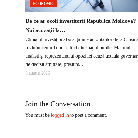
ECONOMIC
De ce ar ocoli investitorii Republica Moldova?
Noi acuzații la…
Climatul investițional și acțiunile autorităților de la Chișin
revin în centrul unor critici din spațiul public. Mai mulți
analiști și reprezentanți ai opoziției acuză actuala guverna
de decizii arbitrare, presiuni...
3 august 2026
Join the Conversation
You must be
logged in
to post a comment.