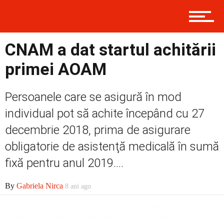
Prima
CNAM a dat startul achitării
Politică
primei AOAM
Externe
Persoanele care se asigură în mod
individual pot să achite începând cu 27
decembrie 2018, prima de asigurare
Social
obligatorie de asistenţă medicală în sumă
fixă pentru anul 2019....
Economic
By
Gabriela Nirca
8 ani ago
Contact