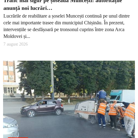
Trafic mai sigur pe șoseaua Muncești: autoritățile
anunță noi lucrări…
Lucrările de reabilitare a șoselei Muncești continuă pe unul dintre
cele mai importante trasee din municipiul Chișinău. În prezent,
intervențiile se desfășoară pe tronsonul cuprins între zona Arca
Moldovei și...
7 august 2026