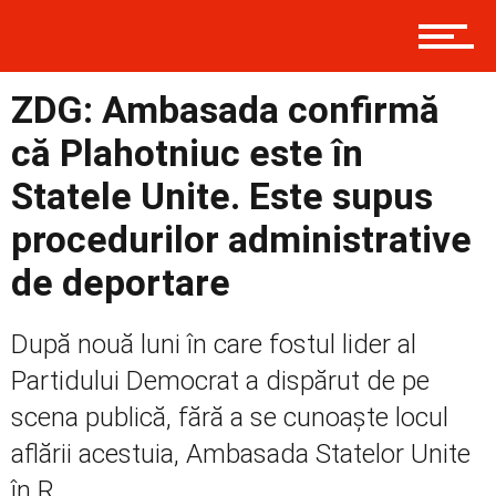
Contact
ZDG: Ambasada confirmă
că Plahotniuc este în
Prima
Statele Unite. Este supus
procedurilor administrative
Politică
de deportare
După nouă luni în care fostul lider al
Externe
Partidului Democrat a dispărut de pe
scena publică, fără a se cunoaște locul
Social
aflării acestuia, Ambasada Statelor Unite
în R....