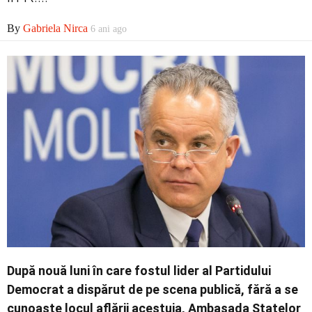
Economic
By
Gabriela Nirca
6 ani ago
Contact
După nouă luni în care fostul lider al Partidului
Democrat a dispărut de pe scena publică, fără a se
cunoaște locul aflării acestuia, Ambasada Statelor