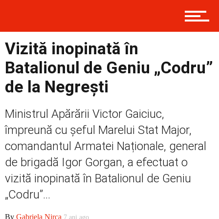
Contact
Vizită inopinată în
Prima
Batalionul de Geniu „Codru”
de la Negrești
Politică
Ministrul Apărării Victor Gaiciuc,
împreună cu șeful Marelui Stat Major,
Externe
comandantul Armatei Naționale, general
de brigadă Igor Gorgan, a efectuat o
vizită inopinată în Batalionul de Geniu
Social
„Codru”...
By
Gabriela Nirca
7 ani ago