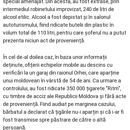
special amenajat. Din acesta, au fost extrase, prin
intermediul robinetului improvizat, 240 de litri de
alcool etilic. Alcool a fost depistat și în salonul
autoturismului, fiind ridicate butelii din plastic în
volum total de 110 litri, pentru care șoferul nu a putut
prezenta niciun act de proveniență.
În cel de-al doilea caz, în baza unor informații
deținute, ofițerii echipelor mobile au descins cu
verificări la un garaj din raionul Orhei, care aparține
unui moldovean în vârstă de 54 de ani. Ca urmare a
controlului, au fost ridicate 350 000 țigarete ”Ritm”,
cu timbre de acciz ale Republicii Moldova și fără acte
de proveniență. Fiind audiat pe marginea cazului,
bărbatul a declarat că țigările nu-i aparțin și că i-ar fi
fost transmise spre păstrare de către o altă
persoană.