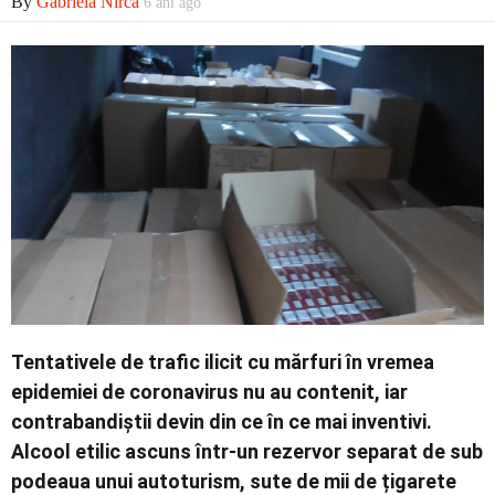
By
Gabriela Nirca
6 ani ago
Tentativele de trafic ilicit cu mărfuri în vremea
epidemiei de coronavirus nu au contenit, iar
contrabandiștii devin din ce în ce mai inventivi.
Alcool etilic ascuns într-un rezervor separat de sub
podeaua unui autoturism, sute de mii de țigarete