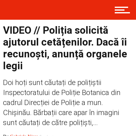
Contact
VIDEO // Poliția solicită
Prima
ajutorul cetățenilor. Dacă îi
recunoști, anunță organele
Politică
legii
Doi hoți sunt căutați de polițiștii
Externe
Inspectoratului de Poliție Botanica din
cadrul Direcției de Poliție a mun.
Chișinău. Bărbații care apar în imagini
Social
sunt căutați de către polițiști,...