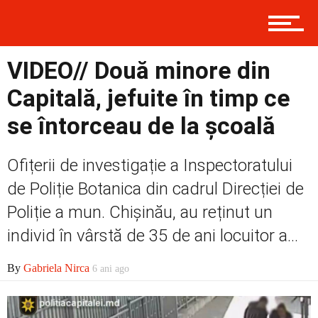
Contact
VIDEO// Două minore din
Prima
Capitală, jefuite în timp ce
se întorceau de la școală
Politică
Ofițerii de investigație a Inspectoratului
de Poliție Botanica din cadrul Direcției de
Externe
Poliție a mun. Chișinău, au reținut un
individ în vârstă de 35 de ani locuitor a...
Social
By
Gabriela Nirca
6 ani ago