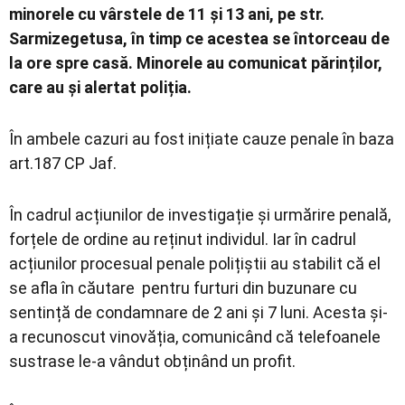
minorele cu vârstele de 11 și 13 ani, pe str.
Sarmizegetusa, în timp ce acestea se întorceau de
la ore spre casă. Minorele au comunicat părinților,
care au și alertat poliția.
În ambele cazuri au fost inițiate cauze penale în baza
art.187 CP Jaf.
În cadrul acțiunilor de investigație și urmărire penală,
forțele de ordine au reținut individul. Iar în cadrul
acțiunilor procesual penale polițiștii au stabilit că el
se afla în căutare pentru furturi din buzunare cu
sentință de condamnare de 2 ani și 7 luni. Acesta și-
a recunoscut vinovăția, comunicând că telefoanele
sustrase le-a vândut obținând un profit.